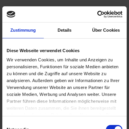
1.198,00 €
Zustimmung
Details
Über Cookies
inkl. ges. USt.,
zzgl. Versandkosten
Sofort versandfertig, Lieferzeit ca. 2-4 Werktage innerhalb
Diese Webseite verwendet Cookies
Deutschlands
Wir verwenden Cookies, um Inhalte und Anzeigen zu
In den
Warenkorb
personalisieren, Funktionen für soziale Medien anbieten
zu können und die Zugriffe auf unsere Website zu
Merken
Bewerten
analysieren. Außerdem geben wir Informationen zu Ihrer
Verwendung unserer Website an unsere Partner für
Artikel Nr.:
1100062
soziale Medien, Werbung und Analysen weiter. Unsere
Partner führen diese Informationen möglicherweise mit
Beschreibung
weiteren Daten zusammen, die Sie ihnen bereitgestellt
Siebenrock Power Kit Extra 1000cc – 97 mm Plug & Play für
haben oder die sie im Rahmen Ihrer Nutzung der Dienste
BMW R 60/5 und R 60/6 bis 09/1975...
mehr
gesammelt haben. Sie geben Einwilligung zu unseren
Einwilligungsauswahl
Cookies, wenn Sie unsere Webseite weiterhin nutzen.