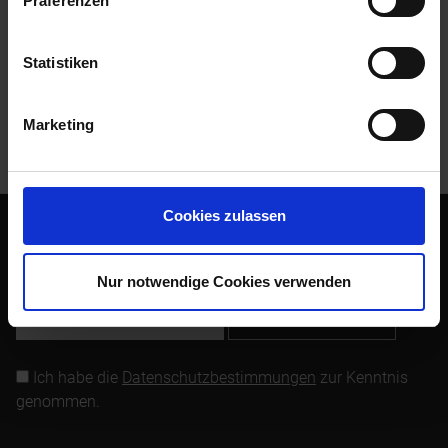
Präferenzen
Bewertungen
0
Bewertungen lesen, schreiben und diskutieren...
mehr
Statistiken
Kunden kauften auch
Marketing
Kunden haben sich ebenfalls angesehen
Cookies zulassen
Abonnieren Sie den kostenlosen Newsletter und verpassen
Sie keine Neuigkeit oder Aktion mehr von Siebenrock.
Nur notwendige Cookies verwenden
Newsletter abonnieren
Ich habe die
Datenschutzbestimmungen
zur Kenntnis
genommen.