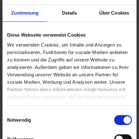
Zustimmung
Details
Über Cookies
328,00 €
Diese Webseite verwendet Cookies
inkl. ges. USt.,
zzgl. Versandkosten
Wir verwenden Cookies, um Inhalte und Anzeigen zu
Sofort versandfertig, Lieferzeit ca. 2-4 Werktage innerhalb
personalisieren, Funktionen für soziale Medien anbieten
Deutschlands
zu können und die Zugriffe auf unsere Website zu
analysieren. Außerdem geben wir Informationen zu Ihrer
In den
Warenkorb
Verwendung unserer Website an unsere Partner für
soziale Medien, Werbung und Analysen weiter. Unsere
Merken
Bewerten
Partner führen diese Informationen möglicherweise mit
weiteren Daten zusammen, die Sie ihnen bereitgestellt
Artikel Nr.:
1100110
haben oder die sie im Rahmen Ihrer Nutzung der Dienste
gesammelt haben. Sie geben Einwilligung zu unseren
Einwilligungsauswahl
Beschreibung
Cookies, wenn Sie unsere Webseite weiterhin nutzen.
Notwendig
Ohne Schutzrohre. Preis pro Stück. Beste Qualität. Kleine
Serien. MAde in Italy. Siebenrock...
mehr