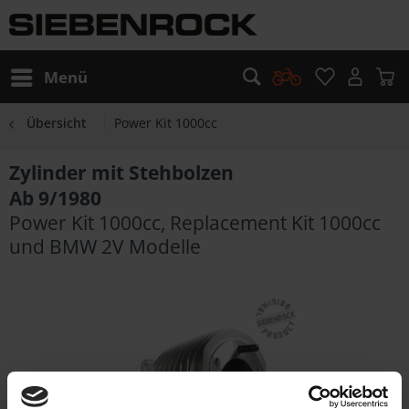
Menü
Übersicht
Power Kit 1000cc
Zylinder mit Stehbolzen
Ab 9/1980
Power Kit 1000cc, Replacement Kit 1000cc
und BMW 2V Modelle