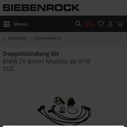
Menü
Übersicht
Motorelektrik
Doppelzündung Kit
BMW 2V Boxer Modelle ab 9/78
SDZ