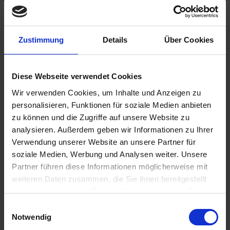
Zustimmung
Details
Über Cookies
Benachrichtigen Sie mich, sobald der Artikel
lieferbar ist.
Diese Webseite verwendet Cookies
Wir verwenden Cookies, um Inhalte und Anzeigen zu
personalisieren, Funktionen für soziale Medien anbieten
Ich habe die
Datenschutzbestimmungen
zur Kenntnis
zu können und die Zugriffe auf unsere Website zu
genommen.
analysieren. Außerdem geben wir Informationen zu Ihrer
599,00 €
Verwendung unserer Website an unsere Partner für
soziale Medien, Werbung und Analysen weiter. Unsere
inkl. ges. USt.,
zzgl. Versandkosten
Partner führen diese Informationen möglicherweise mit
Merken
Bewerten
weiteren Daten zusammen, die Sie ihnen bereitgestellt
haben oder die sie im Rahmen Ihrer Nutzung der Dienste
Artikel Nr.:
1200150
gesammelt haben. Sie geben Einwilligung zu unseren
Einwilligungsauswahl
Cookies, wenn Sie unsere Webseite weiterhin nutzen.
Notwendig
Beschreibung