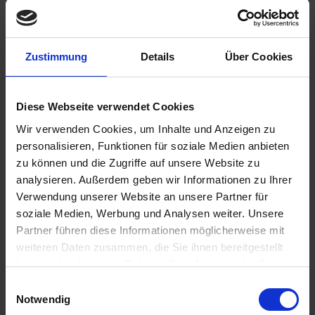
Zustimmung
Details
Über Cookies
Diese Webseite verwendet Cookies
65,90 €
Wir verwenden Cookies, um Inhalte und Anzeigen zu
personalisieren, Funktionen für soziale Medien anbieten
inkl. ges. USt.,
zzgl. Versandkosten
zu können und die Zugriffe auf unsere Website zu
Sofort versandfertig, Lieferzeit ca. 2-4 Werktage innerhalb
analysieren. Außerdem geben wir Informationen zu Ihrer
Deutschlands
Verwendung unserer Website an unsere Partner für
soziale Medien, Werbung und Analysen weiter. Unsere
In den
Warenkorb
Partner führen diese Informationen möglicherweise mit
Merken
Bewerten
weiteren Daten zusammen, die Sie ihnen bereitgestellt
haben oder die sie im Rahmen Ihrer Nutzung der Dienste
Artikel Nr.:
6299731
gesammelt haben. Sie geben Einwilligung zu unseren
Einwilligungsauswahl
Cookies, wenn Sie unsere Webseite weiterhin nutzen.
Notwendig