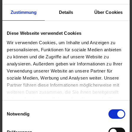
Zustimmung
Details
Über Cookies
7,50 €
Diese Webseite verwendet Cookies
inkl. ges. USt.,
zzgl. Versandkosten
Wir verwenden Cookies, um Inhalte und Anzeigen zu
Sofort versandfertig, Lieferzeit ca. 2-4 Werktage innerhalb
personalisieren, Funktionen für soziale Medien anbieten
Deutschlands
zu können und die Zugriffe auf unsere Website zu
analysieren. Außerdem geben wir Informationen zu Ihrer
In den
Warenkorb
Verwendung unserer Website an unsere Partner für
soziale Medien, Werbung und Analysen weiter. Unsere
Merken
Bewerten
Partner führen diese Informationen möglicherweise mit
weiteren Daten zusammen, die Sie ihnen bereitgestellt
Artikel Nr.:
3317296
haben oder die sie im Rahmen Ihrer Nutzung der Dienste
gesammelt haben. Sie geben Einwilligung zu unseren
Einwilligungsauswahl
Beschreibung
Cookies, wenn Sie unsere Webseite weiterhin nutzen.
Notwendig
Ersatzteil in Originalqualität. Preis pro Stück. Für alle BMW
2V Boxer Modelle R 50/5, R 60/5, R...
mehr