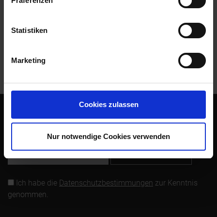
Präferenzen
Bewertungen
0
Bewertungen lesen, schreiben und diskutieren...
mehr
Statistiken
Kunden kauften auch
Marketing
Kunden haben sich ebenfalls angesehen
Cookies zulassen
Abonnieren Sie den kostenlosen Newsletter und verpassen
Sie keine Neuigkeit oder Aktion mehr von Siebenrock.
Nur notwendige Cookies verwenden
Newsletter abonnieren
Ich habe die
Datenschutzbestimmungen
zur Kenntnis
genommen.