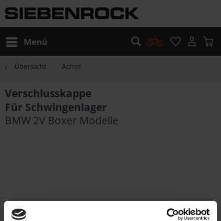
Menü
Übersicht
Achse
Verschlusskappe
Für Schwingenlager
BMW 2V Boxer Modelle