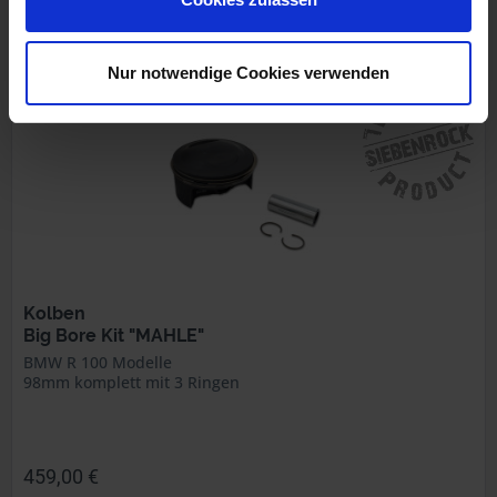
inkl. ges. USt., zzgl. Versandkosten
Art.Nr. 1125401
Nur notwendige Cookies verwenden
Kolben
Big Bore Kit "MAHLE"
BMW R 100 Modelle
98mm komplett mit 3 Ringen
459,00 €