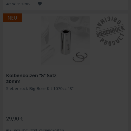
Art.Nr. 1109206
NEU
Kolbenbolzen "S" Satz
20mm
Siebenrock Big Bore Kit 1070cc "S"
29,90 €
inkl. ges. USt., zzgl. Versandkosten