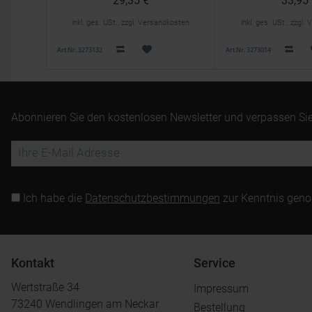
29,35 €
33,95
inkl. ges. USt., zzgl. Versandkosten
inkl. ges. USt., zzgl
Art.Nr. 3273132
Art.Nr. 3273014
Abonnieren Sie den kostenlosen Newsletter und verpassen Sie
Ich habe die
Datenschutzbestimmungen
zur Kenntnis gen
Kontakt
Service
Wertstraße 34
Impressum
73240 Wendlingen am Neckar
Bestellung