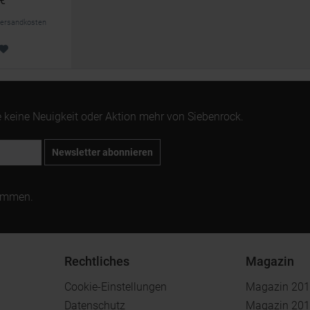
 €
. Versandkosten
 keine Neuigkeit oder Aktion mehr von Siebenrock.
Newsletter abonnieren
ommen.
Rechtliches
Magazin
Cookie-Einstellungen
Magazin 20
Datenschutz
Magazin 20