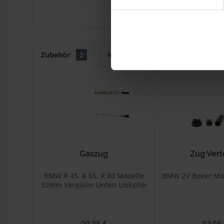
Zubehör
2
Kunden kauften auch
Kunde
Gaszug
Zug Vert
BMW R 45, R 65, R 80 Modelle
BMW 2V Boxer Mod
32mm Vergaser Unten Links/rechts