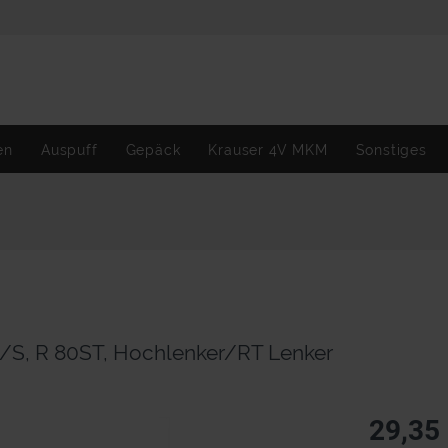
en
Auspuff
Gepäck
Krauser 4V MKM
Sonstiges
G/S, R 80ST, Hochlenker/RT Lenker
29,35