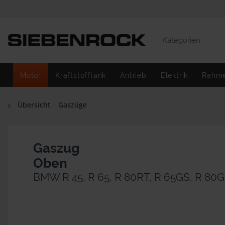
Kategorien
Motor
Kraftstofftank
Antrieb
Elektrik
Rahm
Übersicht
Gaszüge
Gaszug
Oben
BMW R 45, R 65, R 80RT, R 65GS, R 80