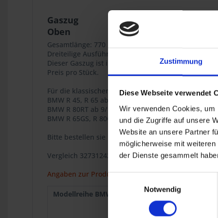
Gaszug
Oben
Gesamtlänge: 770 mm (Hülle: 685 mm).
Dreiteilige Ausführung.
Zustimmung
Dieser Gaszug ist innen mit einer Teflonbeschichtung
Preis pro Stück.
Für die klassischen BMW Zweiventil Boxer Modelle
Diese Webseite verwendet 
BMW R 45, R 65 ab 9/1980
Wir verwenden Cookies, um I
BMW R 80RT ab 9/1980
BMW R 65GS, R 80G/S, R 80G/S PD, R 80ST.
und die Zugriffe auf unsere 
Website an unsere Partner fü
Bitte bestellen sie bei Bedarf die zwei unteren Gas
möglicherweise mit weiteren
Vergleich 32731242125 / 32-73-1-242-125
der Dienste gesammelt haben
Angaben zur Produktsicherheit
Einwilligungsauswahl
Notwendig
Modellreihe BMW :
R 80
9.1980
R 65
9.1980
R 80G/S
1980