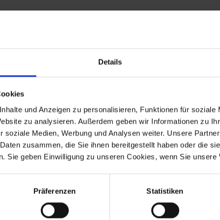
Details
 versehen, das Kabel ist aus rostfreiem Stahl gefertigt.
Cookies
nhalte und Anzeigen zu personalisieren, Funktionen für soziale
Website zu analysieren. Außerdem geben wir Informationen zu I
r soziale Medien, Werbung und Analysen weiter. Unsere Partner
züge Art.Nr. 3273132 und den Gaszugverteiler Art.Nr: 3273014 mit.
 Daten zusammen, die Sie ihnen bereitgestellt haben oder die s
. Sie geben Einwilligung zu unseren Cookies, wenn Sie unsere 
Präferenzen
Statistiken
-1984
R 45
9.1980-1985
-1985
R 65GS
1987-1992
-1987
R 80ST
1982-1984