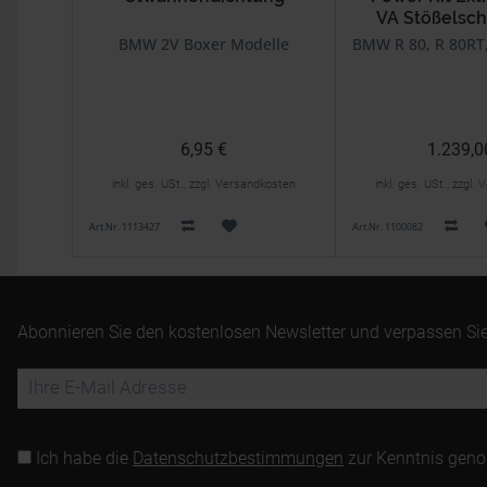
VA Stößelsch
BMW 2V Boxer Modelle
BMW R 80, R 80RT,
6,95 €
1.239,0
inkl. ges. USt., zzgl. Versandkosten
inkl. ges. USt., zzgl
Art.Nr. 1113427
Art.Nr. 1100082
Abonnieren Sie den kostenlosen Newsletter und verpassen Sie
Ich habe die
Datenschutzbestimmungen
zur Kenntnis gen