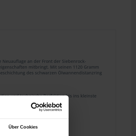
ie Neuauflage an der Front der Siebenrock-
leigenschaften mitbringt. Mit seinen 1120 Gramm
 Beschichtung des schwarzen Ölwannendistanzring
tion und technische Perfektion bis ins kleinste
wird.
Über Cookies