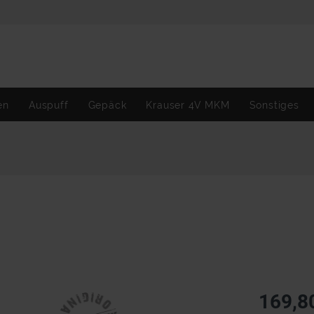
en
Auspuff
Gepäck
Krauser 4V MKM
Sonstiges
169,8