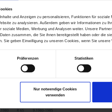
eben im Hauptständer muss evtl. eine Anpassung erfolgen.
Cookies
nhalte und Anzeigen zu personalisieren, Funktionen für soziale
Website zu analysieren. Außerdem geben wir Informationen zu I
htungen (Art.-Nr. 1113427) benötigt.
ötigen Federnsatz Art.Nr. 1113103.
r soziale Medien, Werbung und Analysen weiter. Unsere Partner
 Daten zusammen, die Sie ihnen bereitgestellt haben oder die s
. Sie geben Einwilligung zu unseren Cookies, wenn Sie unsere 
 80, R 80RT, R 100/7, R 100, R 100T, R 100S, R 100CS, R 100RS, R 100
00RS, R 100RT
Präferenzen
Statistiken
0GS PD, R 80R, R 80R Mystic, R 100R, R 100R Mystic.
-1976
R 75/6
1973-1976
-1976
R 90S
1973-1976
Nur notwendige Cookies
-1980
R 75/7
1976-1977
verwenden
.1980
R 80
9.1980-1984
.1980
R 100
9.1980-1984
.1980
R 45
9.1980-1985
.1980
R 65
9.1980-1985