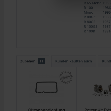
R 65 Mono
1985
R 100
1986
Mono
1995
R 80G/S
1980
R 80GS
1987
R 100GS
1987
R 100R
1991
Zubehör
11
Kunden kauften auch
Kund
Ölwannendichtung
Power Kit Ext