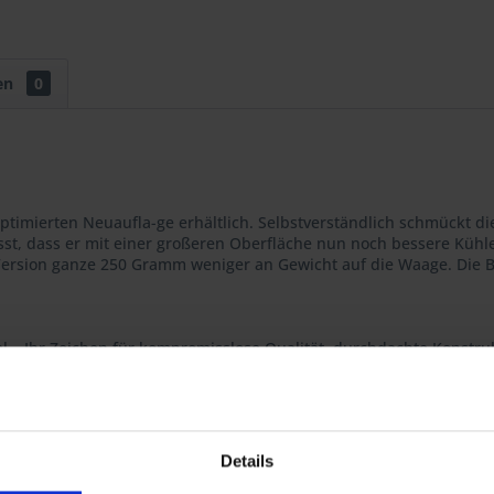
en
0
optimierten Neuaufla-ge erhältlich. Selbstverständlich schmückt d
asst, dass er mit einer großeren Oberfläche nun noch bessere Küh
n Version ganze 250 Gramm weniger an Gewicht auf die Waage. Die
el – Ihr Zeichen für kompromisslose Qualität, durchdachte Konstruk
ertigt in Deutschland. Made in Germany.
1,0 Liter erhöht werden – wodurch die Motortemperatur gesenkt 
Details
Siebenrock Power Kit und Replacement Kit dar.