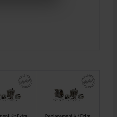
ent Kit Extra
Replacement Kit Extra
Powe