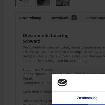
Beschreibung
Downloads
1
Bewertung
Ölwannendistanzring
Schwarz
Der beliebte Ölwannendistanzring ist nun in einer 
Schriftzug. Die Innenkontur des Rings ist so angep
bringt die Neuauflage im Vergleich zur vorherige
ist natu¨rlich schlag- und hitzebeständig.
Siebenrock Produkt
Jedes Original Siebenrock Produkt trägt dieses Sieg
Detail.
Handgefertigt in kleinen Serien. Entwickelt und gef
Nach dem Einbau kann die Ölmenge um beachtliche 
Zustimmung
Der Distanzring stellt die optimale Ergänzung zum 