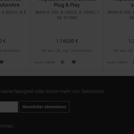
utzrohre
Plug & Play
1
Plu
 R 80G/S, R 80ST, R 80GS, R 80R
BMW R 100, R 100CS, R 100RS, R 100RT, R 100GS,
BMW R 100, R
Ab 9/1980
Ab
0 €
1.145,00 €
1.
. Versandkosten
inkl. ges. USt., zzgl. Versandkosten
inkl. ges. USt
Art.Nr. 1100100
Art.Nr. 1100103
 keine Neuigkeit oder Aktion mehr von Siebenrock.
Newsletter abonnieren
ommen.