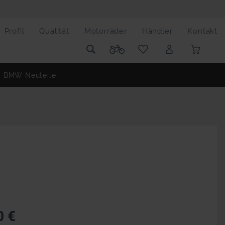
Profil
Qualität
Motorräder
Händler
Kontakt
BMW Neuteile
0 €