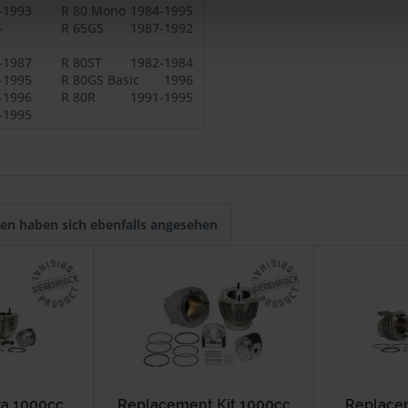
-1993
R 80 Mono
1984-1995
-
R 65GS
1987-1992
-1987
R 80ST
1982-1984
-1995
R 80GS Basic
1996
-1996
R 80R
1991-1995
-1995
en haben sich ebenfalls angesehen
ra 1000cc
Replacement Kit 1000cc
Replacem