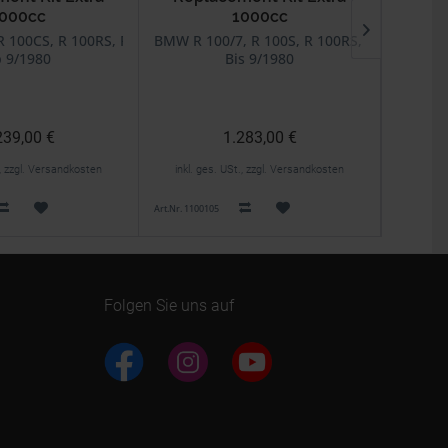
000cc
1000cc
g & Play
99mm Plug & Play
 R 100R
 100CS, R 100RS, R 100RT, R 100GS, R 100R
BMW R 100/7, R 100S, R 100RS, R 100RT
BMW R 7
 9/1980
Bis 9/1980
239,00 €
1.283,00 €
., zzgl. Versandkosten
inkl. ges. USt., zzgl. Versandkosten
inkl. 
Art.Nr. 1100105
Art.Nr. 1100
Folgen Sie uns auf