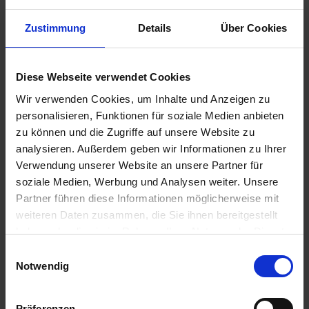
Zustimmung
Details
Über Cookies
1,25 €
inkl. ges. USt.,
zzgl. Versandkosten
Sofort versandfertig, Lieferzeit ca. 2-4 Werktage innerhalb
Diese Webseite verwendet Cookies
Deutschlands
Wir verwenden Cookies, um Inhalte und Anzeigen zu
personalisieren, Funktionen für soziale Medien anbieten
In den
Warenkorb
zu können und die Zugriffe auf unsere Website zu
analysieren. Außerdem geben wir Informationen zu Ihrer
Merken
Bewerten
Verwendung unserer Website an unsere Partner für
Artikel Nr.:
0711100
soziale Medien, Werbung und Analysen weiter. Unsere
Partner führen diese Informationen möglicherweise mit
weiteren Daten zusammen, die Sie ihnen bereitgestellt
Beschreibung
haben oder die sie im Rahmen Ihrer Nutzung der Dienste
Dies sind die passenden Speichennippel für unsere
gesammelt haben. Sie geben Einwilligung zu unseren
Einwilligungsauswahl
Edelstahlspeichen. Hergestellt aus...
mehr
Cookies, wenn Sie unsere Webseite weiterhin nutzen.
Notwendig
Bewertungen
0
Bewertungen lesen, schreiben und diskutieren...
mehr
Präferenzen