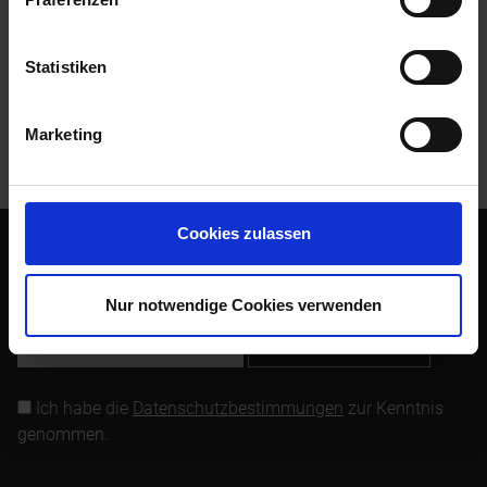
Zubehör
6
Statistiken
Kunden kauften auch
Marketing
Kunden haben sich ebenfalls angesehen
Cookies zulassen
Abonnieren Sie den kostenlosen Newsletter und verpassen
Sie keine Neuigkeit oder Aktion mehr von Siebenrock.
Nur notwendige Cookies verwenden
Newsletter abonnieren
Ich habe die
Datenschutzbestimmungen
zur Kenntnis
genommen.