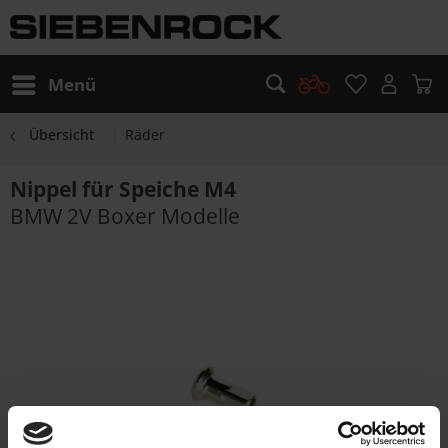
Menü
Übersicht
Räder
Nippel für Speiche M4
BMW 2V Boxer Modelle