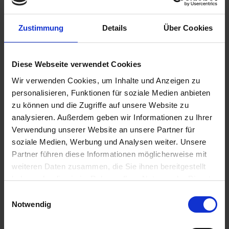
Zustimmung
Details
Über Cookies
39,95 €
inkl. ges. USt.,
zzgl. Versandkosten
Diese Webseite verwendet Cookies
Sofort versandfertig, Lieferzeit ca. 2-4 Werktage innerhalb
Wir verwenden Cookies, um Inhalte und Anzeigen zu
Deutschlands
personalisieren, Funktionen für soziale Medien anbieten
In den
Warenkorb
zu können und die Zugriffe auf unsere Website zu
analysieren. Außerdem geben wir Informationen zu Ihrer
Merken
Bewerten
Verwendung unserer Website an unsere Partner für
soziale Medien, Werbung und Analysen weiter. Unsere
Artikel Nr.:
1131258
Partner führen diese Informationen möglicherweise mit
weiteren Daten zusammen, die Sie ihnen bereitgestellt
Beschreibung
haben oder die sie im Rahmen Ihrer Nutzung der Dienste
gesammelt haben. Sie geben Einwilligung zu unseren
Mit zwei Einzelsicherungsringen. Zur einfacheren Montage
Einwilligungsauswahl
bieten wir eine geteilte Steuerkette mit...
mehr
Cookies, wenn Sie unsere Webseite weiterhin nutzen.
Notwendig
Bewertungen
0