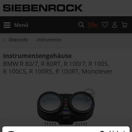
Menü
Übersicht
Instrumente
Instrumentengehäuse
BMW R 80/7, R 80RT, R 100/7, R 100S,
R 100CS, R 100RS, R 100RT, Monolever