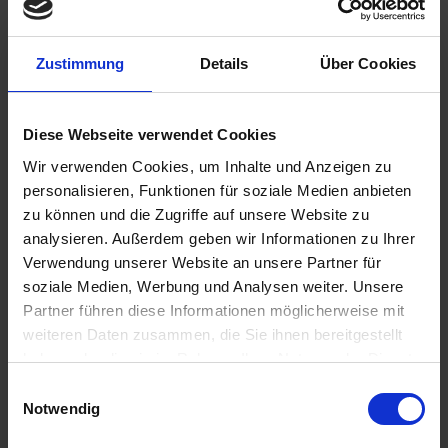
Zustimmung
Details
Über Cookies
193,00 €
inkl. ges. USt.,
zzgl. Versandkosten
Diese Webseite verwendet Cookies
Sofort versandfertig, Lieferzeit ca. 2-4 Werktage innerhalb
Wir verwenden Cookies, um Inhalte und Anzeigen zu
Deutschlands
personalisieren, Funktionen für soziale Medien anbieten
zu können und die Zugriffe auf unsere Website zu
In den
Warenkorb
analysieren. Außerdem geben wir Informationen zu Ihrer
Verwendung unserer Website an unsere Partner für
Merken
Bewerten
soziale Medien, Werbung und Analysen weiter. Unsere
Artikel Nr.:
6211779
Partner führen diese Informationen möglicherweise mit
weiteren Daten zusammen, die Sie ihnen bereitgestellt
haben oder die sie im Rahmen Ihrer Nutzung der Dienste
Beschreibung
gesammelt haben. Sie geben Einwilligung zu unseren
Einwilligungsauswahl
Wieder da und besser denn je ! Besitzer der klassischen
Cookies, wenn Sie unsere Webseite weiterhin nutzen.
Notwendig
Straßenmotorräder von BMW haben jetzt...
mehr