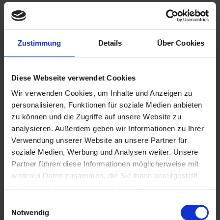
Zustimmung
Details
Über Cookies
6,95 €
Diese Webseite verwendet Cookies
inkl. ges. USt.,
zzgl. Versandkosten
Sofort versandfertig, Lieferzeit ca. 2-4 Werktage innerhalb
Wir verwenden Cookies, um Inhalte und Anzeigen zu
Deutschlands
personalisieren, Funktionen für soziale Medien anbieten
zu können und die Zugriffe auf unsere Website zu
In den
Warenkorb
analysieren. Außerdem geben wir Informationen zu Ihrer
Verwendung unserer Website an unsere Partner für
Merken
Bewerten
soziale Medien, Werbung und Analysen weiter. Unsere
Partner führen diese Informationen möglicherweise mit
Artikel Nr.:
6211789
weiteren Daten zusammen, die Sie ihnen bereitgestellt
haben oder die sie im Rahmen Ihrer Nutzung der Dienste
Beschreibung
gesammelt haben. Sie geben Einwilligung zu unseren
Einwilligungsauswahl
Sockel BA7S Passend zu unseren LED
Cookies, wenn Sie unsere Webseite weiterhin nutzen.
Notwendig
Kontrolllampeneinheiten bietet diese unempfindliche LED