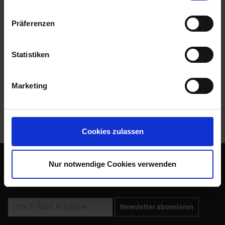
Lampe...
mehr
Präferenzen
Bewertungen
0
Bewertungen lesen, schreiben und diskutieren...
mehr
Statistiken
Zubehör
3
Marketing
Kunden kauften auch
Kunden haben sich ebenfalls angesehen
Cookies zulassen
Nur notwendige Cookies verwenden
Abonnieren Sie den kostenlosen Newsletter und verpassen
Sie keine Neuigkeit oder Aktion mehr von Siebenrock.
Newsletter abonnieren