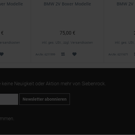
Reparatursatz
ver Modelle
BMW 2V Boxer Modelle
BMW 2V 
 €
75,00 €
. Versandkosten
inkl. ges. USt., zzgl. Versandkosten
inkl. ges. USt
Art.Nr. 6211999
Art.Nr. 6211671
 keine Neuigkeit oder Aktion mehr von Siebenrock.
Newsletter abonnieren
ommen.