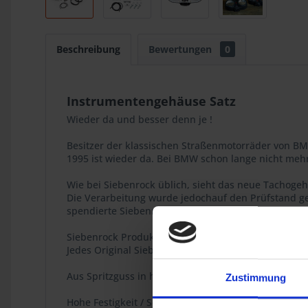
Beschreibung
Bewertungen
0
Instrumentengehäuse Satz
Wieder da und besser denn je !
Besitzer der klassischen Straßenmotorräder von B
1995 ist wieder da. Bei BMW schon lange nicht mehr e
Wie bei Siebenrock üblich, sieht das neue Tachogehä
Die Verarbeitung wurde jedochauf den Prüfstand ges
spendierte Siebenrock allen inneren Verschraubun
Siebenrock Produkt
Jedes Original Siebenrock-Produkt trägt dieses Siege
Aus Spritzguss in höchster Qualität gefertigt, zei
Zustimmung
Hohe Festigkeit / Schlagzähigkeit durch geringen Gl