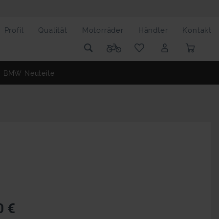
Profil
Qualität
Motorräder
Händler
Kontakt
BMW Neuteile
0 €