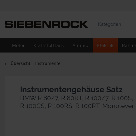
Kategorien
Motor
Kraftstofftank
Antrieb
Elektrik
Rahm
Übersicht
Instrumente
Instrumentengehäuse Satz
BMW R 80/7, R 80RT, R 100/7, R 100S,
R 100CS, R 100RS, R 100RT, Monolever