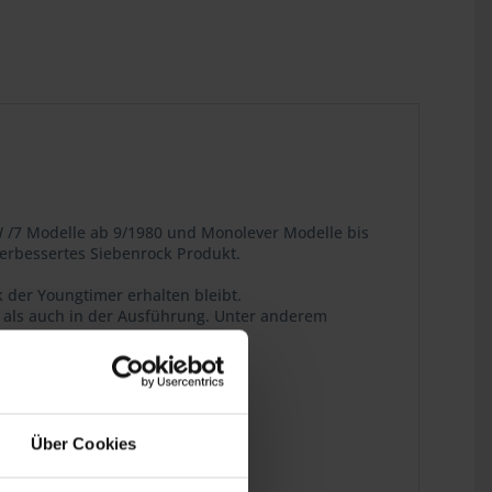
 /7 Modelle ab 9/1980 und Monolever Modelle bis
 verbessertes Siebenrock Produkt.
k der Youngtimer erhalten bleibt.
l als auch in der Ausführung. Unter anderem
ins Detail.
Über Cookies