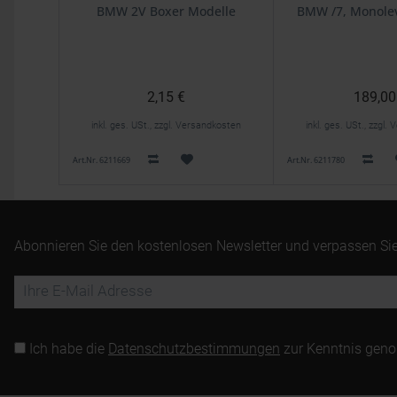
Dichtung
BMW 2V Boxer Modelle
BMW /7, Monole
2,15 €
189,00
inkl. ges. USt., zzgl. Versandkosten
inkl. ges. USt., zzgl
Art.Nr. 6211669
Art.Nr. 6211780
Abonnieren Sie den kostenlosen Newsletter und verpassen Sie
Ich habe die
Datenschutzbestimmungen
zur Kenntnis gen