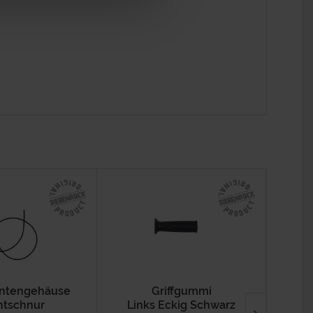
ntengehäuse
Griffgummi
A
htschnur
Links Eckig Schwarz
Ba