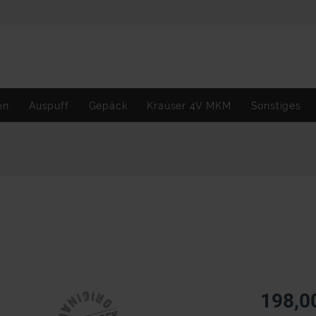
en
Auspuff
Gepäck
Krauser 4V MKM
Sonstiges
198,0