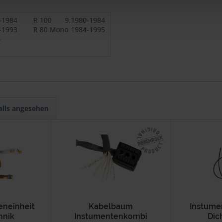
-1984
R 100
9.1980-1984
-1993
R 80 Mono
1984-1995
-
alls angesehen
eneinheit
Kabelbaum
Instume
hnik
Instumentenkombi
Dic