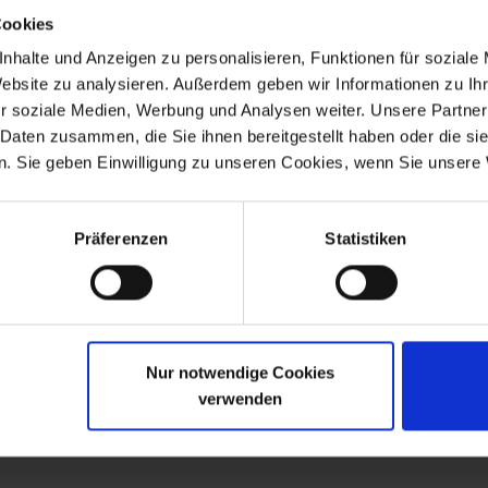
ür eine hohe UV- und Witterungsbeständigkeit.
Cookies
 Sie sind verdrehsicher angebracht und haben durch zusätzlichen 
nhalte und Anzeigen zu personalisieren, Funktionen für soziale
Website zu analysieren. Außerdem geben wir Informationen zu I
se, auch eine Dichtschnur, eine Gewindeplatte, sowie alle Schr
r soziale Medien, Werbung und Analysen weiter. Unsere Partner
 Daten zusammen, die Sie ihnen bereitgestellt haben oder die s
. Sie geben Einwilligung zu unseren Cookies, wenn Sie unsere 
Präferenzen
Statistiken
Nur notwendige Cookies
R 100RT
verwenden
00RT.