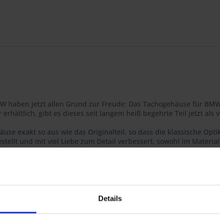
MW haben jetzt allen Grund zur Freude: Das Tachogehäuse für BMW
rhältlich, gibt es dieses seit langem heiß begehrte Teil jetzt als
use exakt so aus wie das Originalteil, so dass die klassische Opti
tellt und mit viel Liebe zum Detail verbessert, sowohl im Materia
gspunkten langlebige Gewindeeinsätze!
l und garantiert Ihnen höchste Qualität, konsequent optimiert bis 
chnen sich die neuen Gehäuse durch folgende Eigenschaften aus:
Details
askugelanteil im Material