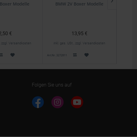
Boxer Modelle
BMW 2V Boxer Modelle
B
2,50 €
13,95 €
., zzgl. Versandkosten
inkl. ges. USt., zzgl. Versandkosten
inkl. 
Art.Nr. 3272811
Art.Nr. 4663
Folgen Sie uns auf