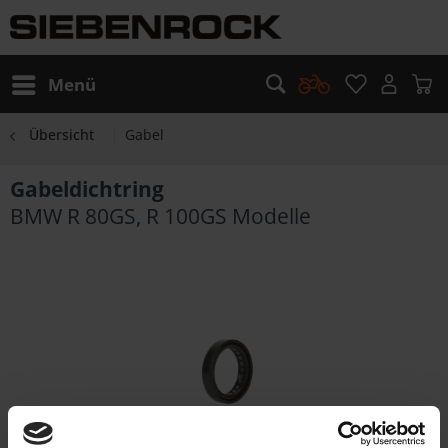
Menü
Übersicht
Gabel
Gabeldichtring
BMW R 80GS, R 100GS Modelle