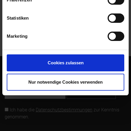
Zubehör
1
Statistiken
Kunden kauften auch
Marketing
Kunden haben sich ebenfalls angesehen
Cookies zulassen
Abonnieren Sie den kostenlosen Newsletter und verpassen
Sie keine Neuigkeit oder Aktion mehr von Siebenrock.
Nur notwendige Cookies verwenden
Newsletter abonnieren
Ich habe die
Datenschutzbestimmungen
zur Kenntnis
genommen.