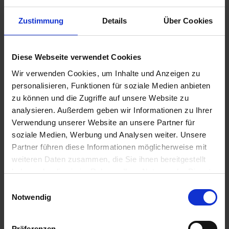
Zustimmung
Details
Über Cookies
12,90 €
inkl. ges. USt.,
zzgl. Versandkosten
Sofort versandfertig, Lieferzeit ca. 2-4 Werktage innerhalb
Diese Webseite verwendet Cookies
Deutschlands
Wir verwenden Cookies, um Inhalte und Anzeigen zu
personalisieren, Funktionen für soziale Medien anbieten
In den
Warenkorb
zu können und die Zugriffe auf unsere Website zu
analysieren. Außerdem geben wir Informationen zu Ihrer
Merken
Bewerten
Verwendung unserer Website an unsere Partner für
Artikel Nr.:
3142064
soziale Medien, Werbung und Analysen weiter. Unsere
Partner führen diese Informationen möglicherweise mit
weiteren Daten zusammen, die Sie ihnen bereitgestellt
Beschreibung
haben oder die sie im Rahmen Ihrer Nutzung der Dienste
Bei jedem Wechsel der Gabeldichtungen empfehlen wir,
gesammelt haben. Sie geben Einwilligung zu unseren
Einwilligungsauswahl
auch die Gummimanschette über dem...
mehr
Cookies, wenn Sie unsere Webseite weiterhin nutzen.
Notwendig
Bewertungen
0
Bewertungen lesen, schreiben und diskutieren...
mehr
Präferenzen