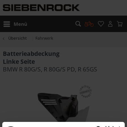
Menü
Übersicht
Fahrwerk
Batterieabdeckung
Linke Seite
BMW R 80G/S, R 80G/S PD, R 65GS