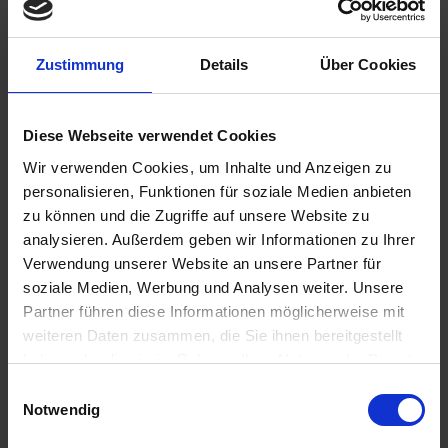
Zustimmung
Details
Über Cookies
78,00 €
inkl. ges. USt.,
zzgl. Versandkosten
Diese Webseite verwendet Cookies
Sofort versandfertig, Lieferzeit ca. 2-4 Werktage innerhalb
Wir verwenden Cookies, um Inhalte und Anzeigen zu
Deutschlands
personalisieren, Funktionen für soziale Medien anbieten
zu können und die Zugriffe auf unsere Website zu
In den
Warenkorb
analysieren. Außerdem geben wir Informationen zu Ihrer
Verwendung unserer Website an unsere Partner für
Merken
Bewerten
soziale Medien, Werbung und Analysen weiter. Unsere
Artikel Nr.:
4663639
Partner führen diese Informationen möglicherweise mit
weiteren Daten zusammen, die Sie ihnen bereitgestellt
haben oder die sie im Rahmen Ihrer Nutzung der Dienste
Beschreibung
gesammelt haben. Sie geben Einwilligung zu unseren
Einwilligungsauswahl
Neuauflage in PE- Spritzguss schwarz, lackierfähig. In
Cookies, wenn Sie unsere Webseite weiterhin nutzen.
Notwendig
absolut originalgetreuer Optik und daher...
mehr