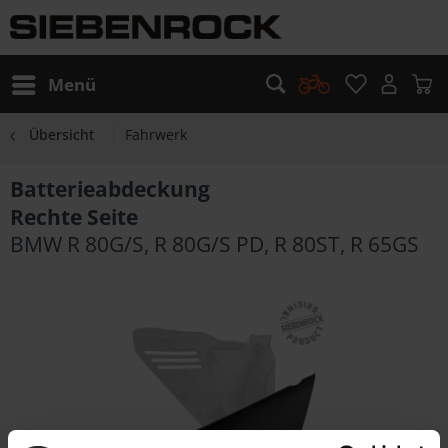
Menü
Übersicht
Fahrwerk
Batterieabdeckung
Rechte Seite
BMW R 80G/S, R 80G/S PD, R 80ST, R 65GS