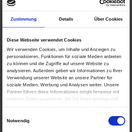
Zustimmung
Details
Über Cookies
57,00 €
inkl. ges. USt.,
zzgl. Versandkosten
Diese Webseite verwendet Cookies
Sofort versandfertig, Lieferzeit ca. 2-4 Werktage innerhalb
Wir verwenden Cookies, um Inhalte und Anzeigen zu
Deutschlands
personalisieren, Funktionen für soziale Medien anbieten
zu können und die Zugriffe auf unsere Website zu
In den
Warenkorb
analysieren. Außerdem geben wir Informationen zu Ihrer
Verwendung unserer Website an unsere Partner für
Merken
Bewerten
soziale Medien, Werbung und Analysen weiter. Unsere
Artikel Nr.:
4663640
Partner führen diese Informationen möglicherweise mit
weiteren Daten zusammen, die Sie ihnen bereitgestellt
haben oder die sie im Rahmen Ihrer Nutzung der Dienste
Beschreibung
gesammelt haben. Sie geben Einwilligung zu unseren
Einwilligungsauswahl
Neuauflage in PE- Spritzguss schwarz, lackierfähig. Top-
Cookies, wenn Sie unsere Webseite weiterhin nutzen.
Notwendig
Qualität in Originaloptik und...
mehr