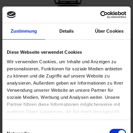
Benachrichtigen Sie mich, sobald der Artikel
Zustimmung
Details
Über Cookies
lieferbar ist.
Diese Webseite verwendet Cookies
Wir verwenden Cookies, um Inhalte und Anzeigen zu
Ich habe die
Datenschutzbestimmungen
zur Kenntnis
personalisieren, Funktionen für soziale Medien anbieten
genommen.
zu können und die Zugriffe auf unsere Website zu
269,00 €
analysieren. Außerdem geben wir Informationen zu Ihrer
Verwendung unserer Website an unsere Partner für
inkl. ges. USt.,
zzgl. Versandkosten
soziale Medien, Werbung und Analysen weiter. Unsere
Merken
Bewerten
Partner führen diese Informationen möglicherweise mit
weiteren Daten zusammen, die Sie ihnen bereitgestellt
Artikel Nr.:
4654478
haben oder die sie im Rahmen Ihrer Nutzung der Dienste
gesammelt haben. Sie geben Einwilligung zu unseren
Einwilligungsauswahl
Beschreibung
Cookies, wenn Sie unsere Webseite weiterhin nutzen.