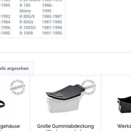
-1995
R 100
1986-
Mono
1995
-1992
R 80G/S
1980-1987
-1984
R 80GS
1987-1995
1996
R 100GS
1987-1996
-1995
R 100R
1991-1995
alls angesehen
ngehäuse
Große Gummiabdeckung
Werkz