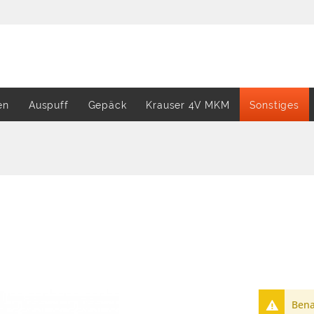
en
Auspuff
Gepäck
Krauser 4V MKM
Sonstiges
Bena