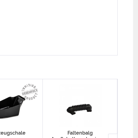
eugschale
Faltenbalg
Zyl