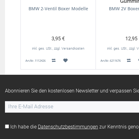
Gummir
BMW 2-Ventil Boxer Modelle
BMW 2V Boxer
3,95 €
12,95
inkl. ges. USt., zzgl. Versandkosten
inkl. ges. USt., zzgl
Art.Nr. 1112426
Art.Nr. 6211676
Abonnieren Sie den kostenlosen Newsletter und verpassen Sie
Ich habe die
Datenschutzbestimmungen
zur Kenntnis gen