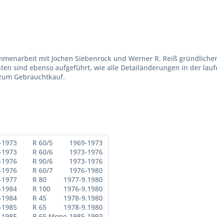
ammenarbeit mit Jochen Siebenrock und Werner R. Reiß gründliche
ten sind ebenso aufgeführt, wie alle Detailänderungen in der lau
 zum Gebrauchtkauf.
-1973
R 60/5
1969-1973
-1973
R 60/6
1973-1976
-1976
R 90/6
1973-1976
-1976
R 60/7
1976-1980
-1977
R 80
1977-9.1980
-1984
R 100
1976-9.1980
-1984
R 45
1978-9.1980
-1985
R 65
1978-9.1980
-1985
R 65 Mono
1985-1993