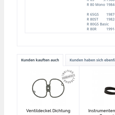
R 80 Mono
1984
R 65GS
1987
R 80ST
1982
R 80GS Basic
R 80R
1991
Kunden kauften auch
Kunden haben sich ebenf
Ventildeckel Dichtung
Instrumente