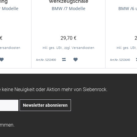
ing
Werkzeugschale
 Modelle
BMW /7 Modelle
BMW /6 u
 €
29,70 €
2
. Versandkosten
inkl. ges. USt., zzgl. Versandkosten
inkl. ges. USt
Art.Nr. 5253400
Art.Nr. 5253640
 keine Neuigkeit oder Aktion mehr von Siebenrock.
Newsletter abonnieren
ommen.