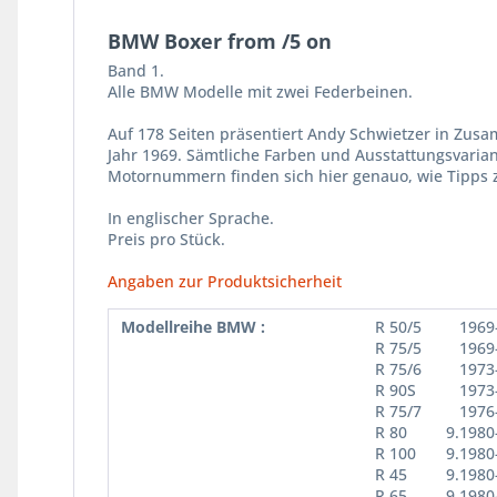
BMW Boxer from /5 on
Band 1.
Alle BMW Modelle mit zwei Federbeinen.
Auf 178 Seiten präsentiert Andy Schwietzer in Zus
Jahr 1969. Sämtliche Farben und Ausstattungsvarian
Mo­tornummern finden sich hier genau­o, wie Tipps
In englischer Sprache.
Preis pro Stück.
Angaben zur Produktsicherheit
Modellreihe BMW :
R 50/5
1969
R 75/5
1969
R 75/6
1973
R 90S
1973
R 75/7
1976
R 80
9.1980
R 100
9.1980
R 45
9.1980
R 65
9.1980