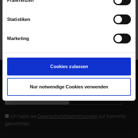
Präferenzen
Bewertungen
0
Bewertungen lesen, schreiben und diskutieren...
mehr
Statistiken
Kunden kauften auch
Marketing
Kunden haben sich ebenfalls angesehen
Cookies zulassen
Abonnieren Sie den kostenlosen Newsletter und verpassen
Sie keine Neuigkeit oder Aktion mehr von Siebenrock.
Nur notwendige Cookies verwenden
Newsletter abonnieren
Ich habe die
Datenschutzbestimmungen
zur Kenntnis
genommen.