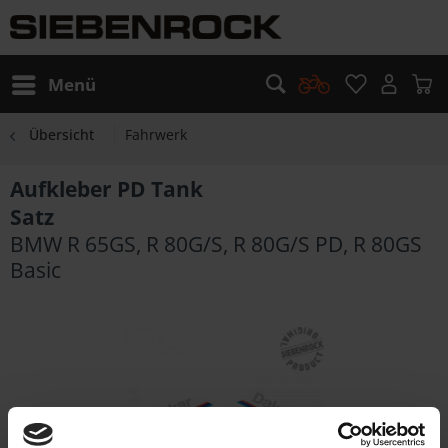
Menü
Übersicht
Fahrwerk
Aufkleber PD Tank
Satz
BMW R 65GS, R 80G/S, R 80G/S PD, R 80GS
Basic