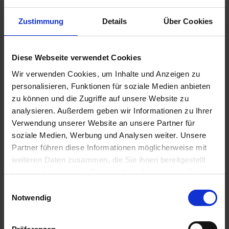
Zustimmung
Details
Über Cookies
89,50 €
Diese Webseite verwendet Cookies
inkl. ges. USt.,
zzgl. Versandkosten
Wir verwenden Cookies, um Inhalte und Anzeigen zu
Sofort versandfertig, Lieferzeit ca. 2-4 Werktage innerhalb
personalisieren, Funktionen für soziale Medien anbieten
Deutschlands
zu können und die Zugriffe auf unsere Website zu
analysieren. Außerdem geben wir Informationen zu Ihrer
In den
Warenkorb
Verwendung unserer Website an unsere Partner für
soziale Medien, Werbung und Analysen weiter. Unsere
Merken
Bewerten
Partner führen diese Informationen möglicherweise mit
weiteren Daten zusammen, die Sie ihnen bereitgestellt
Artikel Nr.:
5114900
haben oder die sie im Rahmen Ihrer Nutzung der Dienste
gesammelt haben. Sie geben Einwilligung zu unseren
Einwilligungsauswahl
Beschreibung
Cookies, wenn Sie unsere Webseite weiterhin nutzen.
Notwendig
Klebefolie blau-violett-rot. Satz bestehend aus: Art.Nr.
5114915 Art.Nr. 5114916 Art.Nr. 5114922...
mehr