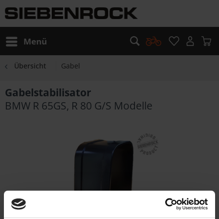
Menü
Übersicht
Gabel
Gabelstabilisator
BMW R 65GS, R 80 G/S Modelle