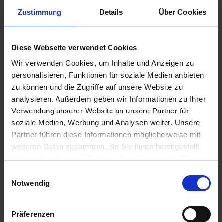
Zustimmung
Details
Über Cookies
157,00 €
Diese Webseite verwendet Cookies
inkl. ges. USt.,
zzgl. Versandkosten
Wir verwenden Cookies, um Inhalte und Anzeigen zu
Sofort versandfertig, Lieferzeit ca. 2-4 Werktage innerhalb
personalisieren, Funktionen für soziale Medien anbieten
Deutschlands
zu können und die Zugriffe auf unsere Website zu
In den
Warenkorb
analysieren. Außerdem geben wir Informationen zu Ihrer
Verwendung unserer Website an unsere Partner für
Merken
Bewerten
soziale Medien, Werbung und Analysen weiter. Unsere
Partner führen diese Informationen möglicherweise mit
Artikel Nr.:
3142662
weiteren Daten zusammen, die Sie ihnen bereitgestellt
haben oder die sie im Rahmen Ihrer Nutzung der Dienste
Beschreibung
gesammelt haben. Sie geben Einwilligung zu unseren
Einwilligungsauswahl
Sehr hochwertige Neuauflage des legendären Gabelstabi
Cookies, wenn Sie unsere Webseite weiterhin nutzen.
Notwendig
für BMW R 80G/S, in Originalqualität,...
mehr
Präferenzen
Bewertungen
0