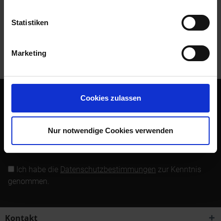
Bewertungen lesen, schreiben und diskutieren...
mehr
Statistiken
Kunden kauften auch
Marketing
Kunden haben sich ebenfalls angesehen
Cookies zulassen
Abonnieren Sie den kostenlosen Newsletter und verpassen
Sie keine Neuigkeit oder Aktion mehr von Siebenrock.
Nur notwendige Cookies verwenden
Newsletter abonnieren
Ich habe die
Datenschutzbestimmungen
zur Kenntnis
genommen.
Kontakt