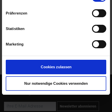
mehr
Präferenzen
Bewertungen
0
Bewertungen lesen, schreiben und diskutieren...
mehr
Statistiken
Zubehör
2
Marketing
Kunden kauften auch
Kunden haben sich ebenfalls angesehen
Cookies zulassen
Nur notwendige Cookies verwenden
Abonnieren Sie den kostenlosen Newsletter und verpassen
Sie keine Neuigkeit oder Aktion mehr von Siebenrock.
Newsletter abonnieren