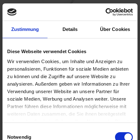
298,00 €
Zustimmung
Details
Über Cookies
inkl. ges. USt.,
zzgl. Versandkosten
Sofort versandfertig, Lieferzeit ca. 2-4 Werktage innerhalb
Deutschlands
Diese Webseite verwendet Cookies
Wir verwenden Cookies, um Inhalte und Anzeigen zu
In den
Warenkorb
personalisieren, Funktionen für soziale Medien anbieten
Merken
Bewerten
zu können und die Zugriffe auf unsere Website zu
analysieren. Außerdem geben wir Informationen zu Ihrer
Artikel Nr.:
4660305
Verwendung unserer Website an unsere Partner für
soziale Medien, Werbung und Analysen weiter. Unsere
Partner führen diese Informationen möglicherweise mit
Beschreibung
weiteren Daten zusammen, die Sie ihnen bereitgestellt
Verchromter Kofferhaltersatz für die Siebenrock Krauser
haben oder die sie im Rahmen Ihrer Nutzung der Dienste
Classic Koffer und viele gängige...
mehr
gesammelt haben. Sie geben Einwilligung zu unseren
Einwilligungsauswahl
Cookies, wenn Sie unsere Webseite weiterhin nutzen.
Notwendig
Downloads
1