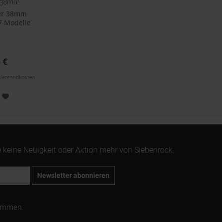
>38mm
er 38mm
7 Modelle
 €
l. Versandkosten
 keine Neuigkeit oder Aktion mehr von Siebenrock.
Newsletter abonnieren
ommen.