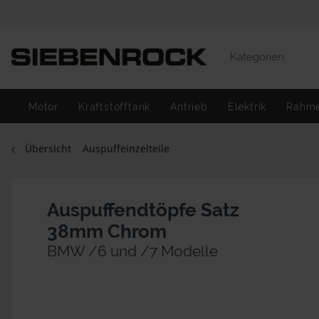
Kategorien
Motor
Kraftstofftank
Antrieb
Elektrik
Rahm
Übersicht
Auspuffeinzelteile
Auspuffendtöpfe Satz
38mm Chrom
BMW /6 und /7 Modelle