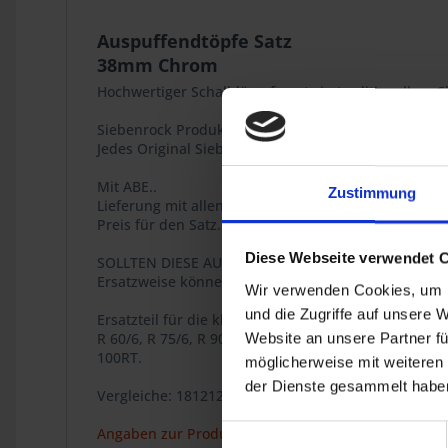
Auspuffendtöpfe Satz
38mm Chrom
Hochwertiger Schalldämpfersatz in traditionellem
Siebenrock Produkt
Jedes Original Siebenrock-Produkt trägt dieses Siege
Mit ABE..
Zustimmung
Lieferung mit allen benötigten Halteplatten, Schel
Preis für den Satz.
Diese Webseite verwendet 
SOLLTEN DIESE AUSPUFFENDTÖPFE MAL NICHT VERFÜ
Ersatzweise können die Auspuffendtöpfe, Art.Nr. 1
Wir verwenden Cookies, um I
und die Zugriffe auf unsere 
Ersatzteil für die klassischen BMW R 2V Boxer Mode
R 60/6, R 75/6, R 90/6, R 90S, R 60/7, R 60T, R 75/7,
Website an unsere Partner fü
100RT.
möglicherweise mit weiteren
der Dienste gesammelt haben
Vergleiche: 18121233210 + 18121233211 / 18-12-1-2
Einwilligungsauswahl
Angaben zur Produktsicherheit