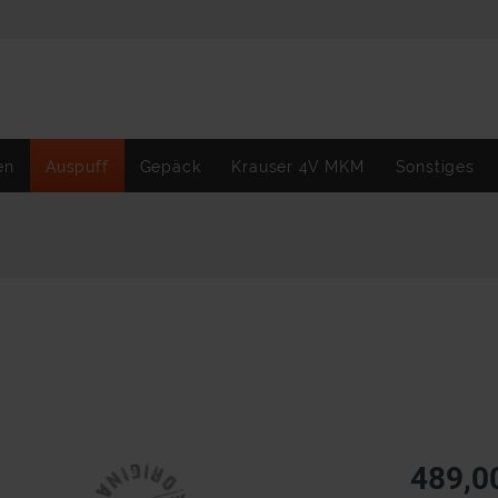
en
Auspuff
Gepäck
Krauser 4V MKM
Sonstiges
489,0