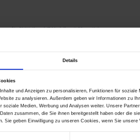
 Chrom für BMW /6 und /7 Modelle mit 38mm Krümmer.
l und garantiert Ihnen höchste Qualität, konsequent optimiert bis 
Details
len und Verschraubungen.
Cookies
GBAR SEIN, HIER DIE ALTERNATIVE:
811215, in Verbindung mit der Krümmerdichtung, Art.Nr. 1821656,
nhalte und Anzeigen zu personalisieren, Funktionen für soziale
Website zu analysieren. Außerdem geben wir Informationen zu I
lle
 R 75T, R 80/7, R 80/7N, R 80/7S, R 80, R 80N, R 80TN, R 80TS, R 80RT
r soziale Medien, Werbung und Analysen weiter. Unsere Partner
 Daten zusammen, die Sie ihnen bereitgestellt haben oder die s
. Sie geben Einwilligung zu unseren Cookies, wenn Sie unsere 
33-210 + 18-12-1-233-211