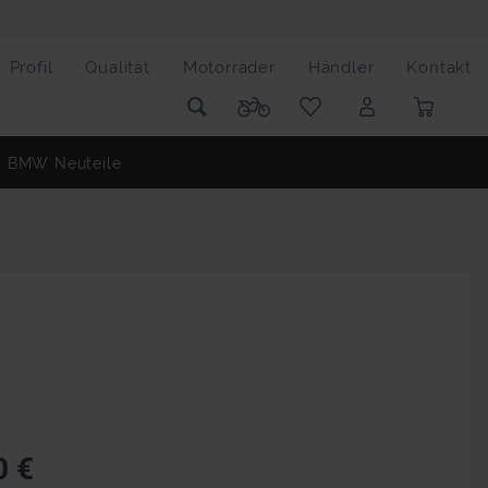
Profil
Qualität
Motorräder
Händler
Kontakt
BMW Neuteile
0 €