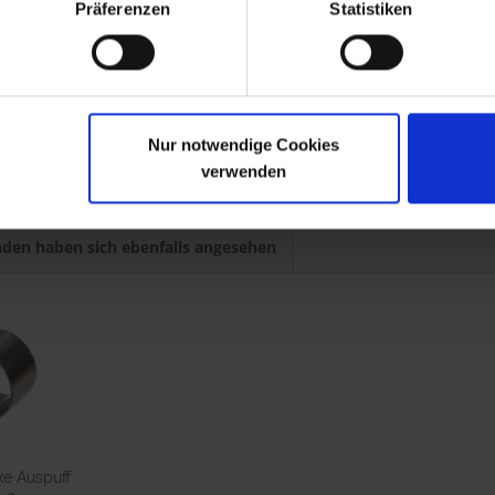
Präferenzen
Statistiken
-1976
R 75/6
1973-1976
-1976
R 90S
1973-1976
-1980
R 75/7
1976-1977
.1980
R 80
9.1980-1984
.1980
R 100
9.1980-1984
Nur notwendige Cookies
verwenden
den haben sich ebenfalls angesehen
ke Auspuff