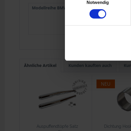
Notwendig
Modellreihe BMW :
R 60/6
1973
R 90/6
1973
R 60/7
1976
R 80
1977-9
R 100
1976-9
Ähnliche Artikel
Kunden kauften auch
Kun
NEU
Auspuffendtöpfe Satz
Dichtung Hos