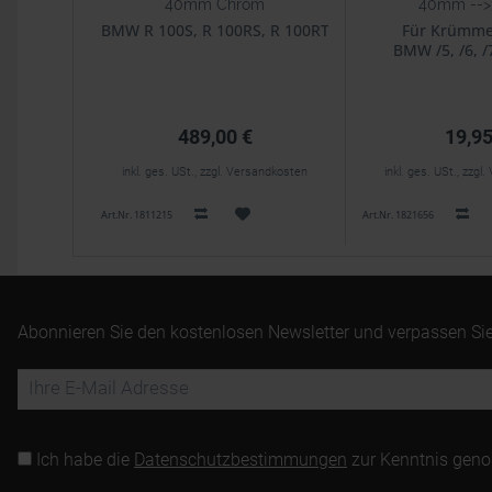
40mm Chrom
40mm --
BMW R 100S, R 100RS, R 100RT
Für Krümm
BMW /5, /6, /
489,00 €
19,95
inkl. ges. USt., zzgl. Versandkosten
inkl. ges. USt., zzg
Art.Nr. 1811215
Art.Nr. 1821656
Abonnieren Sie den kostenlosen Newsletter und verpassen Sie
Ich habe die
Datenschutzbestimmungen
zur Kenntnis gen