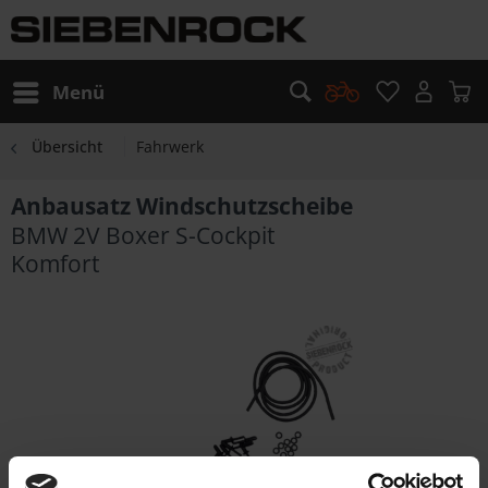
Menü
Übersicht
Fahrwerk
Anbausatz Windschutzscheibe
BMW 2V Boxer S-Cockpit
Komfort