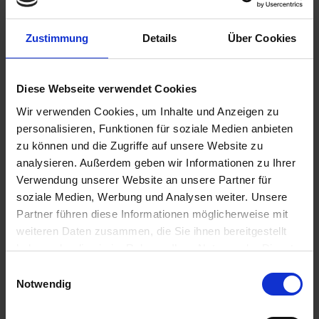
Zustimmung
Details
Über Cookies
13,10 €
inkl. ges. USt.,
zzgl. Versandkosten
Diese Webseite verwendet Cookies
Sofort versandfertig, Lieferzeit ca. 2-4 Werktage innerhalb
Wir verwenden Cookies, um Inhalte und Anzeigen zu
Deutschlands
personalisieren, Funktionen für soziale Medien anbieten
In den
Warenkorb
zu können und die Zugriffe auf unsere Website zu
analysieren. Außerdem geben wir Informationen zu Ihrer
Merken
Bewerten
Verwendung unserer Website an unsere Partner für
soziale Medien, Werbung und Analysen weiter. Unsere
Artikel Nr.:
4663903
Partner führen diese Informationen möglicherweise mit
weiteren Daten zusammen, die Sie ihnen bereitgestellt
Beschreibung
haben oder die sie im Rahmen Ihrer Nutzung der Dienste
gesammelt haben. Sie geben Einwilligung zu unseren
Anbausatz für die Windschutzscheibe Komfort Art.Nr.
Einwilligungsauswahl
4663900 oder 4663900S. Der Satz betseht...
mehr
Cookies, wenn Sie unsere Webseite weiterhin nutzen.
Notwendig
Bewertungen
0