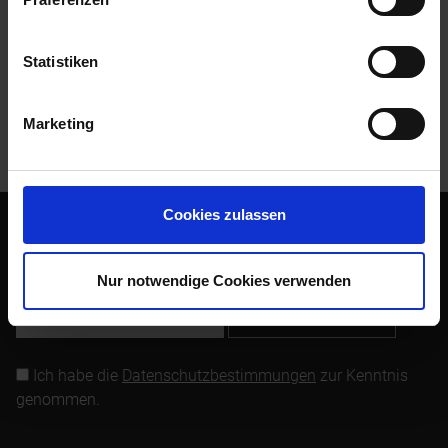
Zubehör
5
Statistiken
Kunden kauften auch
Marketing
Kunden haben sich ebenfalls angesehen
Cookies zulassen
Abonnieren Sie den kostenlosen Newsletter und verpassen
Sie keine Neuigkeit oder Aktion mehr von Siebenrock.
Nur notwendige Cookies verwenden
Newsletter abonnieren
Ich habe die
Datenschutzbestimmungen
zur Kenntnis
genommen.