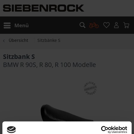
Menü
Übersicht
Sitzbänke S
Sitzbank S
BMW R 90S, R 80, R 100 Modelle