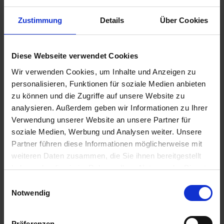
Zustimmung
Details
Über Cookies
595,00 €
inkl. ges. USt.,
zzgl. Versandkosten
Sofort versandfertig, Lieferzeit ca. 2-4 Werktage innerhalb
Diese Webseite verwendet Cookies
Deutschlands
Wir verwenden Cookies, um Inhalte und Anzeigen zu
personalisieren, Funktionen für soziale Medien anbieten
In den
Warenkorb
zu können und die Zugriffe auf unsere Website zu
analysieren. Außerdem geben wir Informationen zu Ihrer
Merken
Bewerten
Verwendung unserer Website an unsere Partner für
Artikel Nr.:
5253836
soziale Medien, Werbung und Analysen weiter. Unsere
Partner führen diese Informationen möglicherweise mit
weiteren Daten zusammen, die Sie ihnen bereitgestellt
Beschreibung
haben oder die sie im Rahmen Ihrer Nutzung der Dienste
Hochwertige Ausführung. Eine Klasse für sich: Die
gesammelt haben. Sie geben Einwilligung zu unseren
Einwilligungsauswahl
Siebenrock-Neuauflage der S-Sitzbank für die...
mehr
Cookies, wenn Sie unsere Webseite weiterhin nutzen.
Notwendig
Bewertungen
0
Bewertungen lesen, schreiben und diskutieren...
mehr
Präferenzen