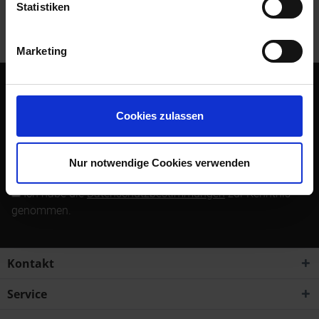
Statistiken
Kunden haben sich ebenfalls angesehen
Marketing
Abonnieren Sie den kostenlosen Newsletter und verpassen
Sie keine Neuigkeit oder Aktion mehr von Siebenrock.
Cookies zulassen
Newsletter abonnieren
Nur notwendige Cookies verwenden
Ich habe die
Datenschutzbestimmungen
zur Kenntnis
genommen.
Kontakt
Service