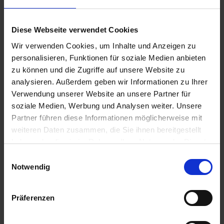
300,00 €
Diese Webseite verwendet Cookies
zzgl. Versandkosten
Wir verwenden Cookies, um Inhalte und Anzeigen zu
Sofort versandfertig, Lieferzeit ca. 2-4 Werktage innerhalb
personalisieren, Funktionen für soziale Medien anbieten
Deutschlands
zu können und die Zugriffe auf unsere Website zu
analysieren. Außerdem geben wir Informationen zu Ihrer
In den
Warenkorb
Verwendung unserer Website an unsere Partner für
soziale Medien, Werbung und Analysen weiter. Unsere
Merken
Bewerten
Partner führen diese Informationen möglicherweise mit
weiteren Daten zusammen, die Sie ihnen bereitgestellt
Artikel Nr.:
7198300
haben oder die sie im Rahmen Ihrer Nutzung der Dienste
gesammelt haben. Sie geben Einwilligung zu unseren
Einwilligungsauswahl
Beschreibung
Cookies, wenn Sie unsere Webseite weiterhin nutzen.
Notwendig
Die Geschenkidee für jeden BMW 2V Boxer Enthusiasten.
Gutscheinwert Gutschein im Wert von...
mehr
Präferenzen
Bewertungen
0
Bewertungen lesen, schreiben und diskutieren...
mehr