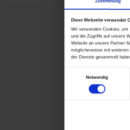
Zustimmung
Diese Webseite verwendet 
Wir verwenden Cookies, um I
und die Zugriffe auf unsere 
Kupplungsz
Website an unsere Partner fü
möglicherweise mit weiteren
BMW R 45, R 65, /5, 
der Dienste gesammelt haben
15,
Einwilligungsauswahl
inkl. ges. USt., 
Notwendig
Art.Nr. 2123332Z