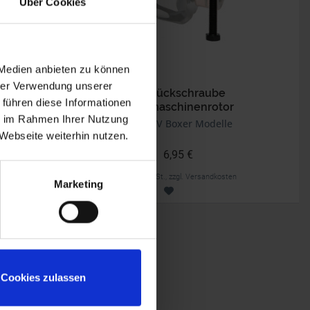
Über Cookies
 Medien anbieten zu können
hrer Verwendung unserer
Abdrückschraube
 führen diese Informationen
Lichtmaschinenrotor
ie im Rahmen Ihrer Nutzung
80
BMW 2V Boxer Modelle
Webseite weiterhin nutzen.
6,95 €
inkl. ges. USt., zzgl. Versandkosten
Marketing
Art.Nr. 1231699
Cookies zulassen