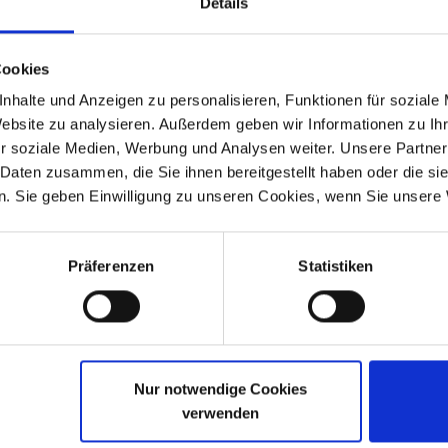
Details
Cookies
nhalte und Anzeigen zu personalisieren, Funktionen für soziale
Website zu analysieren. Außerdem geben wir Informationen zu I
entrierdorn
Kupplungszentrierdorn
r soziale Medien, Werbung und Analysen weiter. Unsere Partner
 Daten zusammen, die Sie ihnen bereitgestellt haben oder die s
/6, /7 Modelle bis 9/80
BMW 2V Boxer Modelle ab 9/
. Sie geben Einwilligung zu unseren Cookies, wenn Sie unsere 
80 €
15,80 €
zzgl. Versandkosten
inkl. ges. USt., zzgl. Versandkosten
Präferenzen
Statistiken
Art.Nr. 2123512Z
Nur notwendige Cookies
verwenden