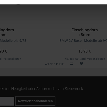
lagdorn
Einschlagdorn
6mm
18mm
odelle bis 9/75
BMW 2V Boxer Modelle ab 9/
90 €
10,90 €
zzgl. Versandkosten
inkl. ges. USt., zzgl. Versandkosten
Art.Nr. 1111906
 keine Neuigkeit oder Aktion mehr von Siebenrock.
Newsletter abonnieren