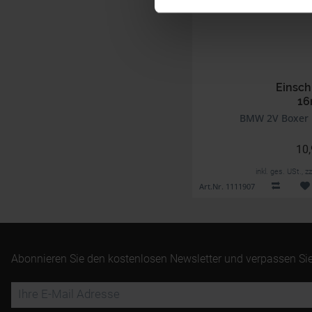
Einsch
1
BMW 2V Boxer M
10,
inkl. ges. USt., 
Art.Nr. 1111907
Abonnieren Sie den kostenlosen Newsletter und verpassen Sie