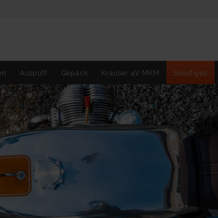
en
Auspuff
Gepäck
Krauser 4V MKM
Sonstiges