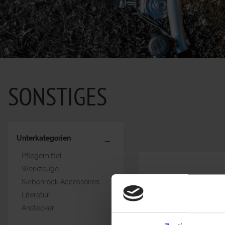
SONSTIGES
Unterkategorien
Pflegemittel
Werkzeuge
Siebenrock Accessoires
Literatur
Anstecker