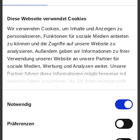
100,00 €
Diese Webseite verwendet Cookies
zzgl. Versandkosten
Wir verwenden Cookies, um Inhalte und Anzeigen zu
Sofort versandfertig, Lieferzeit ca. 2-4 Werktage innerhalb
personalisieren, Funktionen für soziale Medien anbieten
Deutschlands
zu können und die Zugriffe auf unsere Website zu
analysieren. Außerdem geben wir Informationen zu Ihrer
In den
Warenkorb
Verwendung unserer Website an unsere Partner für
soziale Medien, Werbung und Analysen weiter. Unsere
Merken
Bewerten
Partner führen diese Informationen möglicherweise mit
weiteren Daten zusammen, die Sie ihnen bereitgestellt
Artikel Nr.:
7198100
haben oder die sie im Rahmen Ihrer Nutzung der Dienste
gesammelt haben. Sie geben Einwilligung zu unseren
Einwilligungsauswahl
Beschreibung
Cookies, wenn Sie unsere Webseite weiterhin nutzen.
Notwendig
Die Geschenkidee für jeden BMW 2V Boxer Enthusiasten.
Gutscheinwert Gutschein im Wert von...
mehr
Präferenzen
Bewertungen
0
Bewertungen lesen, schreiben und diskutieren...
mehr