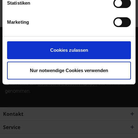
Statistiken
Kunden haben sich ebenfalls angesehen
Marketing
Abonnieren Sie den kostenlosen Newsletter und verpassen
Sie keine Neuigkeit oder Aktion mehr von Siebenrock.
Cookies zulassen
Newsletter abonnieren
Nur notwendige Cookies verwenden
Ich habe die
Datenschutzbestimmungen
zur Kenntnis
genommen.
Kontakt
Service