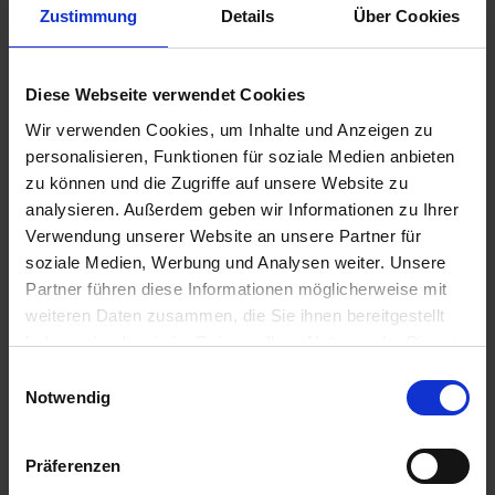
Zustimmung
Details
Über Cookies
7,50 €
Diese Webseite verwendet Cookies
inkl. ges. USt.,
zzgl. Versandkosten
Sofort versandfertig, Lieferzeit ca. 2-4 Werktage innerhalb
Wir verwenden Cookies, um Inhalte und Anzeigen zu
Deutschlands
personalisieren, Funktionen für soziale Medien anbieten
zu können und die Zugriffe auf unsere Website zu
In den
Warenkorb
analysieren. Außerdem geben wir Informationen zu Ihrer
Verwendung unserer Website an unsere Partner für
Merken
Bewerten
soziale Medien, Werbung und Analysen weiter. Unsere
Partner führen diese Informationen möglicherweise mit
Artikel Nr.:
7111898
weiteren Daten zusammen, die Sie ihnen bereitgestellt
haben oder die sie im Rahmen Ihrer Nutzung der Dienste
Beschreibung
gesammelt haben. Sie geben Einwilligung zu unseren
Einwilligungsauswahl
Zur Ladungssicherung bzw. Transportsicherung gemäß DIN
Cookies, wenn Sie unsere Webseite weiterhin nutzen.
Notwendig
EN 12195-2.. Breite 25mm. Länge 3,0m....
mehr
Bewertungen
0
Präferenzen
Bewertungen lesen, schreiben und diskutieren...
mehr