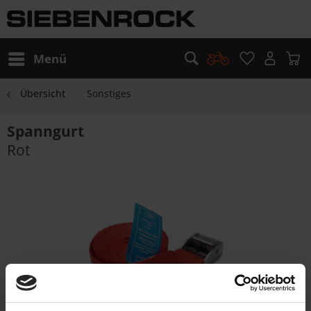
Menü
Übersicht
Sonstiges
Spanngurt
Rot