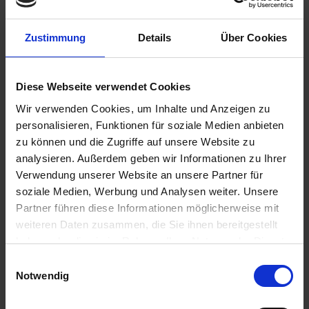
Zustimmung
Details
Über Cookies
148,70 €
inkl. ges. USt.,
zzgl. Versandkosten
Diese Webseite verwendet Cookies
Sofort versandfertig, Lieferzeit ca. 2-4 Werktage innerhalb
Wir verwenden Cookies, um Inhalte und Anzeigen zu
Deutschlands
personalisieren, Funktionen für soziale Medien anbieten
In den
Warenkorb
zu können und die Zugriffe auf unsere Website zu
analysieren. Außerdem geben wir Informationen zu Ihrer
Merken
Bewerten
Verwendung unserer Website an unsere Partner für
soziale Medien, Werbung und Analysen weiter. Unsere
Artikel Nr.:
2321997
Partner führen diese Informationen möglicherweise mit
weiteren Daten zusammen, die Sie ihnen bereitgestellt
Beschreibung
haben oder die sie im Rahmen Ihrer Nutzung der Dienste
gesammelt haben. Sie geben Einwilligung zu unseren
Für BMW 2V Boxer Modelle mit 5-Gang-Getriebe mit "X" **
Einwilligungsauswahl
Standard-Getriebeübersetzung. Wir...
mehr
Cookies, wenn Sie unsere Webseite weiterhin nutzen.
Notwendig
Bewertungen
0