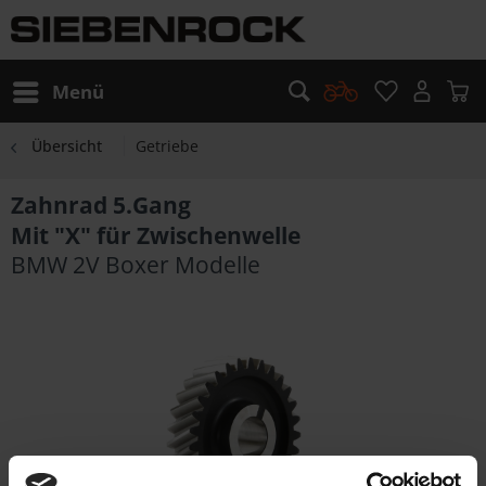
Menü
Übersicht
Getriebe
Zahnrad 5.Gang
Mit "X" für Zwischenwelle
BMW 2V Boxer Modelle