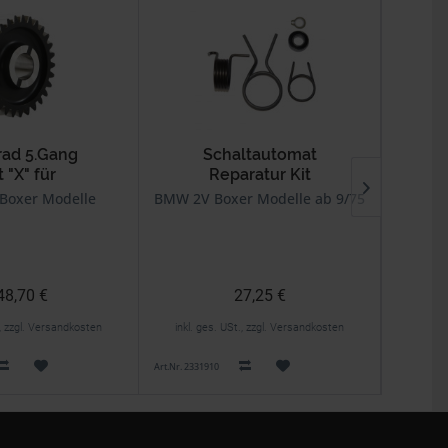
rad 5.Gang
Schaltautomat
Gew
t "X" für
Reparatur Kit
chenwelle
Boxer Modelle
BMW 2V Boxer Modelle ab 9/75
BMW
M52x2
48,70 €
27,25 €
., zzgl. Versandkosten
inkl. ges. USt., zzgl. Versandkosten
inkl. 
Art.Nr. 2331910
Art.Nr. 1899