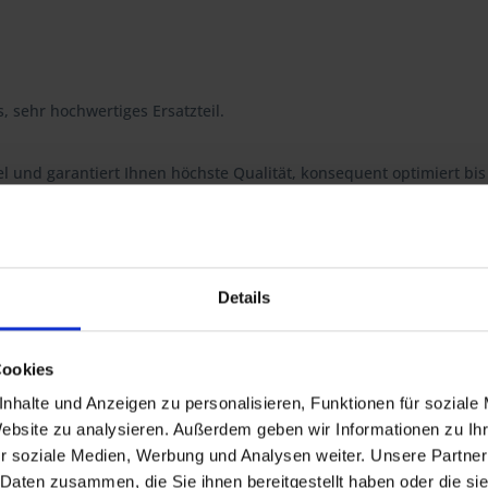
s, sehr hochwertiges Ersatzteil.
l und garantiert Ihnen höchste Qualität, konsequent optimiert bis 
e
Details
, R 80/7, R80RT, R 100/7, R 100S, R 100RS, R 100RT, R 100CS
Cookies
GS Baisc, R 80R, R 100R, R 100R Mystic
0RS, R 100RT.
nhalte und Anzeigen zu personalisieren, Funktionen für soziale
Website zu analysieren. Außerdem geben wir Informationen zu I
r soziale Medien, Werbung und Analysen weiter. Unsere Partner
 Daten zusammen, die Sie ihnen bereitgestellt haben oder die s