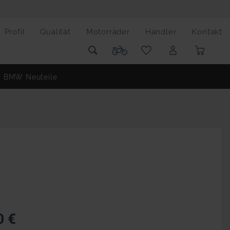
Profil
Qualität
Motorräder
Händler
Kontakt
BMW Neuteile
0 €