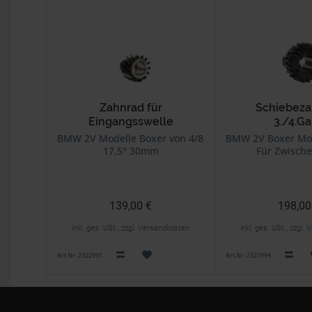
Zahnrad für
Schiebeza
Eingangsswelle
3./4.G
BMW 2V Modelle Boxer von 4/82 bis 3/85
BMW 2V Boxer Mod
17,5° 30mm
Für Zwische
139,00 €
198,00
inkl. ges. USt., zzgl. Versandkosten
inkl. ges. USt., zzgl
Art.Nr. 2322991
Art.Nr. 2321994