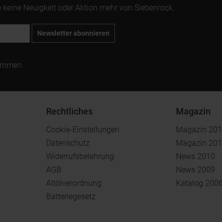
 keine Neuigkeit oder Aktion mehr von Siebenrock.
Newsletter abonnieren
ommen.
Rechtliches
Magazin
Cookie-Einstellungen
Magazin 20
Datenschutz
Magazin 20
Widerrufsbelehrung
News 2010
AGB
News 2009
Altölverordnung
Katalog 200
Batteriegesetz
.
.