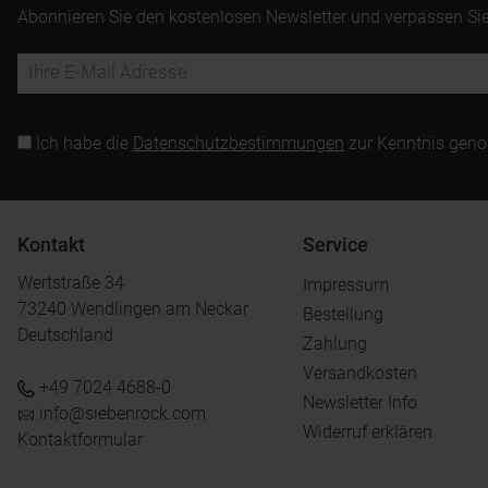
Abonnieren Sie den kostenlosen Newsletter und verpassen Sie
Ich habe die
Datenschutzbestimmungen
zur Kenntnis gen
Kontakt
Service
Wertstraße 34
Impressum
73240 Wendlingen am Neckar
Bestellung
Deutschland
Zahlung
Versandkosten
+49 7024 4688-0
Newsletter Info
info@siebenrock.com
Widerruf erklären
Kontaktformular
.
.