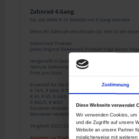
Zahnrad 4.Gang
Für alle BMW R 2V Modelle mit 5-Gang-Getriebe
Wenn Ihr Zahnrad verschlissen ist, hier ist ein neue
Siebenrock Produkt
Jedes Original Siebenrock-Produkt trägt dieses Siege
Hergestellt in Deutschland.
Höchste Siebenrock-Qualität.
Preis pro Stück.
Ersatzteil für die klassischen BMW 2V Boxer Modell
Zustimmung
R 75/5, R 60/6, R 75/6, R 90/6, R 90S, R 60/7, R 75/7
R 45, R 65, R 65LS, R 65GS
R 80G/S, R 80ST,
Diese Webseite verwendet 
Paralever Modelle R 80GS, R 100GS, R 100GSPD, R 80
Monolever Modelle R 65, R 65RT, R 80, R 80RT, R 10
Wir verwenden Cookies, um I
und die Zugriffe auf unsere 
Vergleich 23221234213 / 23-22-1-234-213
Website an unsere Partner fü
möglicherweise mit weiteren
Angaben zur Produktsicherheit