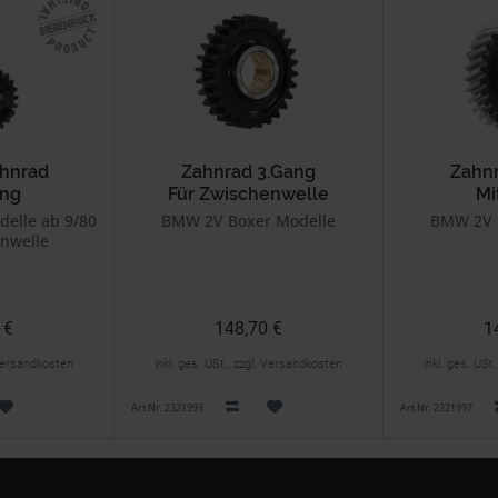
hnrad
Zahnrad 3.Gang
Zahn
ang
Für Zwischenwelle
Mi
Zwis
elle ab 9/80
BMW 2V Boxer Modelle
BMW 2V 
nwelle
 €
148,70 €
1
. Versandkosten
inkl. ges. USt., zzgl. Versandkosten
inkl. ges. USt
Art.Nr. 2321993
Art.Nr. 2321997