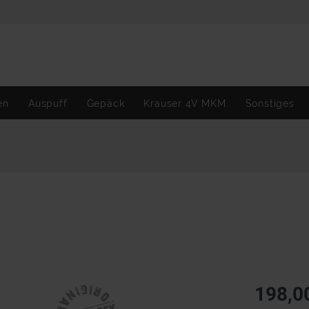
en
Auspuff
Gepäck
Krauser 4V MKM
Sonstiges
198,0