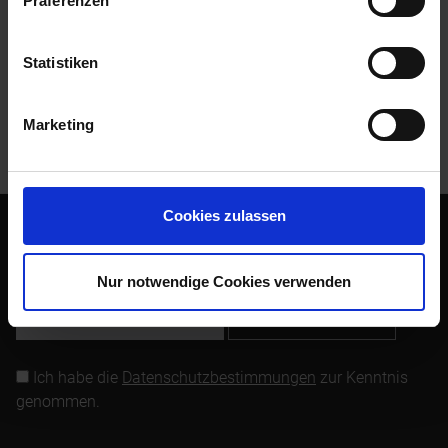
Präferenzen
Bewertungen
0
Bewertungen lesen, schreiben und diskutieren...
mehr
Statistiken
Kunden kauften auch
Marketing
Kunden haben sich ebenfalls angesehen
Cookies zulassen
Abonnieren Sie den kostenlosen Newsletter und verpassen
Sie keine Neuigkeit oder Aktion mehr von Siebenrock.
Nur notwendige Cookies verwenden
Newsletter abonnieren
Ich habe die
Datenschutzbestimmungen
zur Kenntnis
genommen.