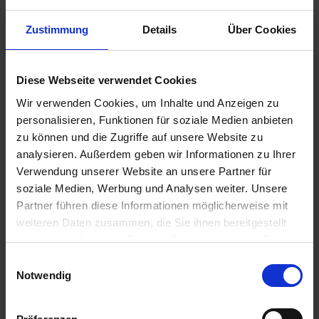
Zustimmung
Details
Über Cookies
139,00 €
Diese Webseite verwendet Cookies
inkl. ges. USt.,
zzgl. Versandkosten
Wir verwenden Cookies, um Inhalte und Anzeigen zu
Sofort versandfertig, Lieferzeit ca. 2-4 Werktage innerhalb
personalisieren, Funktionen für soziale Medien anbieten
Deutschlands
zu können und die Zugriffe auf unsere Website zu
analysieren. Außerdem geben wir Informationen zu Ihrer
In den
Warenkorb
Verwendung unserer Website an unsere Partner für
soziale Medien, Werbung und Analysen weiter. Unsere
Merken
Bewerten
Partner führen diese Informationen möglicherweise mit
weiteren Daten zusammen, die Sie ihnen bereitgestellt
Artikel Nr.:
2321326
haben oder die sie im Rahmen Ihrer Nutzung der Dienste
gesammelt haben. Sie geben Einwilligung zu unseren
Einwilligungsauswahl
Beschreibung
Cookies, wenn Sie unsere Webseite weiterhin nutzen.
Notwendig
Für BMW R 2V Modelle nach 3/1985 17,5° Eingriffswinkel,
für Eingangswelle. Dies ist eine...
mehr