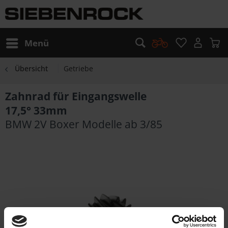
Menü
Übersicht
Getriebe
Zahnrad für Eingangswelle
17,5° 33mm
BMW 2V Boxer Modelle ab 3/85