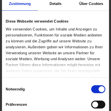
Zustimmung
Details
Über Cookies
20,00 €
Diese Webseite verwendet Cookies
zzgl. Versandkosten
Sofort versandfertig, Lieferzeit ca. 2-4 Werktage innerhalb
Wir verwenden Cookies, um Inhalte und Anzeigen zu
Deutschlands
personalisieren, Funktionen für soziale Medien anbieten
zu können und die Zugriffe auf unsere Website zu
In den
Warenkorb
analysieren. Außerdem geben wir Informationen zu Ihrer
Verwendung unserer Website an unsere Partner für
Merken
Bewerten
soziale Medien, Werbung und Analysen weiter. Unsere
Partner führen diese Informationen möglicherweise mit
Artikel Nr.:
7198020
weiteren Daten zusammen, die Sie ihnen bereitgestellt
haben oder die sie im Rahmen Ihrer Nutzung der Dienste
Beschreibung
gesammelt haben. Sie geben Einwilligung zu unseren
Einwilligungsauswahl
Die Geschenkidee für jeden BMW 2V Boxer Enthusiasten.
Cookies, wenn Sie unsere Webseite weiterhin nutzen.
Notwendig
Gutscheinwert Gutschein im Wert von 20,00...
mehr
Bewertungen
0
Präferenzen
Bewertungen lesen, schreiben und diskutieren...
mehr