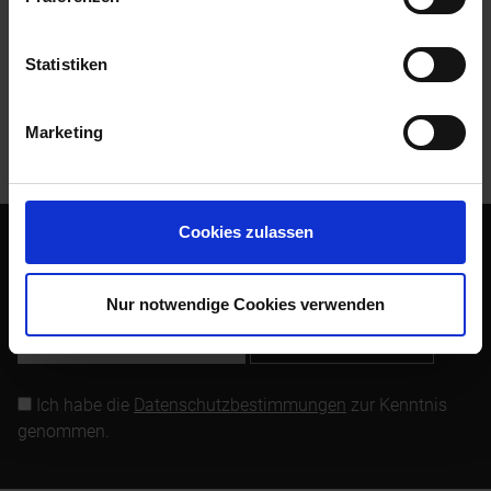
Bewertungen
0
Bewertungen lesen, schreiben und diskutieren...
mehr
Statistiken
Kunden kauften auch
Marketing
Kunden haben sich ebenfalls angesehen
Cookies zulassen
Abonnieren Sie den kostenlosen Newsletter und verpassen
Sie keine Neuigkeit oder Aktion mehr von Siebenrock.
Nur notwendige Cookies verwenden
Newsletter abonnieren
Ich habe die
Datenschutzbestimmungen
zur Kenntnis
genommen.