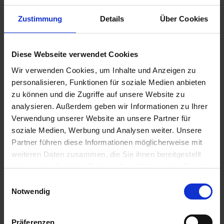
Zustimmung
Details
Über Cookies
33,31 €
Diese Webseite verwendet Cookies
inkl. ges. USt.,
zzgl. Versandkosten
Wir verwenden Cookies, um Inhalte und Anzeigen zu
Sofort versandfertig, Lieferzeit ca. 2-4 Werktage innerhalb
personalisieren, Funktionen für soziale Medien anbieten
Deutschlands
zu können und die Zugriffe auf unsere Website zu
analysieren. Außerdem geben wir Informationen zu Ihrer
In den
Warenkorb
Verwendung unserer Website an unsere Partner für
soziale Medien, Werbung und Analysen weiter. Unsere
Merken
Bewerten
Partner führen diese Informationen möglicherweise mit
weiteren Daten zusammen, die Sie ihnen bereitgestellt
Artikel Nr.:
7800222
haben oder die sie im Rahmen Ihrer Nutzung der Dienste
gesammelt haben. Sie geben Einwilligung zu unseren
Einwilligungsauswahl
Beschreibung
Cookies, wenn Sie unsere Webseite weiterhin nutzen.
Notwendig
Farbe marine. Aufdruck Flex Druck in orange. 100 %
Baumwolle. Preis pro Stück. Angaben zur...
mehr
Präferenzen