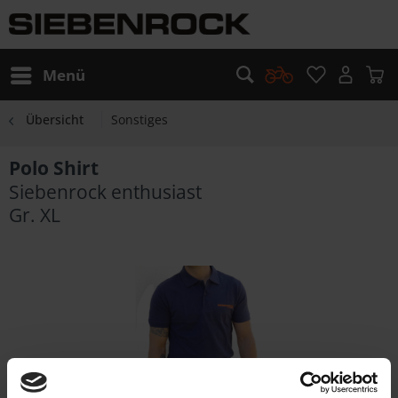
Menü
Übersicht
Sonstiges
Polo Shirt
Siebenrock enthusiast
Gr. XL