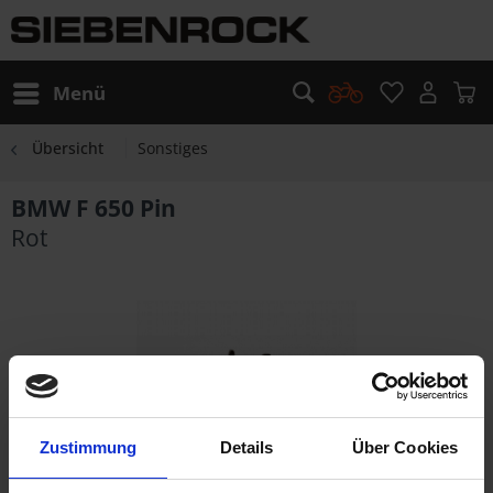
Menü
Übersicht
Sonstiges
BMW F 650 Pin
Rot
Zustimmung
Details
Über Cookies