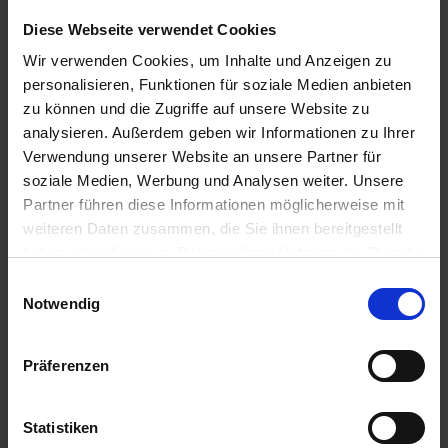
Diese Webseite verwendet Cookies
7,90 €
Wir verwenden Cookies, um Inhalte und Anzeigen zu
personalisieren, Funktionen für soziale Medien anbieten
inkl. ges. USt.,
zzgl. Versandkosten
zu können und die Zugriffe auf unsere Website zu
Sofort versandfertig, Lieferzeit ca. 2-4 Werktage innerhalb
analysieren. Außerdem geben wir Informationen zu Ihrer
Deutschlands
Verwendung unserer Website an unsere Partner für
In den
Warenkorb
soziale Medien, Werbung und Analysen weiter. Unsere
Partner führen diese Informationen möglicherweise mit
Merken
Bewerten
weiteren Daten zusammen, die Sie ihnen bereitgestellt
haben oder die sie im Rahmen Ihrer Nutzung der Dienste
Artikel Nr.:
7260861
gesammelt haben. Sie geben Einwilligung zu unseren
Einwilligungsauswahl
Cookies, wenn Sie unsere Webseite weiterhin nutzen.
Notwendig
Beschreibung
Preis pro Stück. Angaben zur Produktsicherheit
mehr
Präferenzen
Bewertungen
0
Bewertungen lesen, schreiben und diskutieren...
mehr
Statistiken