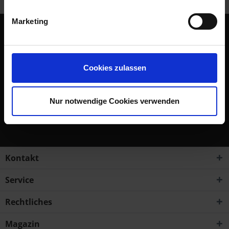
Marketing
Abonnieren Sie den kostenlosen Newsletter und verpassen
Sie keine Neuigkeit oder Aktion mehr von Siebenrock.
Cookies zulassen
Newsletter abonnieren
Nur notwendige Cookies verwenden
Ich habe die
Datenschutzbestimmungen
zur Kenntnis
genommen.
Kontakt
Service
Rechtliches
Magazin