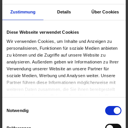
Zustimmung
Details
Über Cookies
298,00 €
inkl. ges. USt.,
Diese Webseite verwendet Cookies
zzgl. Versandkosten
Sofort versandfertig, Lieferzeit ca. 2-4 Werktage innerhalb
Wir verwenden Cookies, um Inhalte und Anzeigen zu
Deutschlands
personalisieren, Funktionen für soziale Medien anbieten
zu können und die Zugriffe auf unsere Website zu
In den
Warenkorb
analysieren. Außerdem geben wir Informationen zu Ihrer
Verwendung unserer Website an unsere Partner für
Merken
Bewerten
soziale Medien, Werbung und Analysen weiter. Unsere
Partner führen diese Informationen möglicherweise mit
Artikel Nr.:
3353730Y
weiteren Daten zusammen, die Sie ihnen bereitgestellt
haben oder die sie im Rahmen Ihrer Nutzung der Dienste
Beschreibung
gesammelt haben. Sie geben Einwilligung zu unseren
Einwilligungsauswahl
Solides Standard Federbein. Federspannung einstellbar.
Cookies, wenn Sie unsere Webseite weiterhin nutzen.
Notwendig
Federfarbe schwarz. Preis pro Stück. Mit...
mehr
Downloads
2