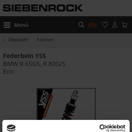
Menü
Übersicht
Rahmen
Federbein YSS
BMW R 65GS, R 80G/S
Eco