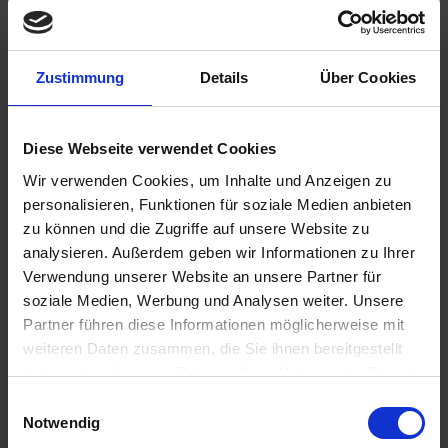
Zustimmung
Details
Über Cookies
389,00 €
inkl. ges. USt.,
zzgl. Versandkosten
Diese Webseite verwendet Cookies
Sofort versandfertig, Lieferzeit ca. 2-4 Werktage innerhalb
Deutschlands
Wir verwenden Cookies, um Inhalte und Anzeigen zu
personalisieren, Funktionen für soziale Medien anbieten
In den
Warenkorb
zu können und die Zugriffe auf unsere Website zu
analysieren. Außerdem geben wir Informationen zu Ihrer
Merken
Bewerten
Verwendung unserer Website an unsere Partner für
soziale Medien, Werbung und Analysen weiter. Unsere
Artikel Nr.:
3353508Y
Partner führen diese Informationen möglicherweise mit
weiteren Daten zusammen, die Sie ihnen bereitgestellt
Beschreibung
haben oder die sie im Rahmen Ihrer Nutzung der Dienste
Gefräster Alukörper. Federbein in Federvorspannung über
gesammelt haben. Sie geben Einwilligung zu unseren
Einwilligungsauswahl
Feingewinde einstellbar. Arretierung der...
mehr
Cookies, wenn Sie unsere Webseite weiterhin nutzen.
Notwendig