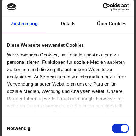
Zustimmung
Details
Über Cookies
469,00 €
inkl. ges. USt.,
zzgl. Versandkosten
Diese Webseite verwendet Cookies
Sofort versandfertig, Lieferzeit ca. 2-4 Werktage innerhalb
Deutschlands
Wir verwenden Cookies, um Inhalte und Anzeigen zu
personalisieren, Funktionen für soziale Medien anbieten
In den
Warenkorb
zu können und die Zugriffe auf unsere Website zu
analysieren. Außerdem geben wir Informationen zu Ihrer
Merken
Bewerten
Verwendung unserer Website an unsere Partner für
soziale Medien, Werbung und Analysen weiter. Unsere
Artikel Nr.:
3353911Y
Partner führen diese Informationen möglicherweise mit
weiteren Daten zusammen, die Sie ihnen bereitgestellt
Beschreibung
haben oder die sie im Rahmen Ihrer Nutzung der Dienste
Hochwertige Federbeine mit dem gewissen Etwas aus dem
gesammelt haben. Sie geben Einwilligung zu unseren
Einwilligungsauswahl
Hause YSS. Federspannung einstellbar. Zug-...
mehr
Cookies, wenn Sie unsere Webseite weiterhin nutzen.
Notwendig