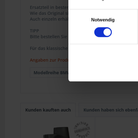
Ersatzteil in bester Qualität, passgenau, hochwertig
Einwilligungsauswahl
Wie das Original sind die Auspuffteile wahlweise 
Auch einzeln erhältlich siehe Rubrik Auspuffkrümm
Notwendig
TIPP
Bitte bestellen Sie gleich einen Klemmring Art.Nr.1
Für das klassische BMW 2V Boxer Modell R 80G/S.
Angaben zur Produktsicherheit
Modellreihe BMW :
R 80G/S
1980
Kunden kauften auch
Kunden haben sich ebenf