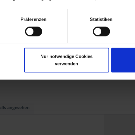
 - exklusiv von Siebenrock.
hochglanzverchromt oder schwarzverchromt.
er oder Schalldämpfer.
Präferenzen
Statistiken
821586 und einen Druckring Art.Nr,. 1821585 mit.
Nur notwendige Cookies
verwenden
-1987
alls angesehen