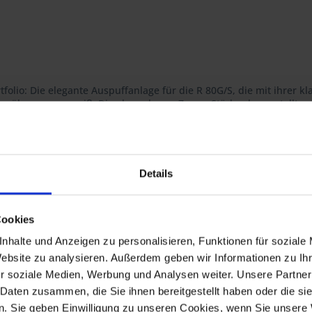
tfolio: Die elegante Auspuffanlage für die R 80G/S, die mit ihrer 
 zu überzeugen weiß. Die ehemals von Zeuna-Stärker hergestellte
 und von Hand poliert und hochglänzend verchromt. Die passend
 ersetzt somit das Original in bester Qualität.
l und garantiert Ihnen höchste Qualität, konsequent optimiert bis 
Details
Cookies
7
nhalte und Anzeigen zu personalisieren, Funktionen für soziale
18
Website zu analysieren. Außerdem geben wir Informationen zu I
r soziale Medien, Werbung und Analysen weiter. Unsere Partner
 Daten zusammen, die Sie ihnen bereitgestellt haben oder die s
. Sie geben Einwilligung zu unseren Cookies, wenn Sie unsere 