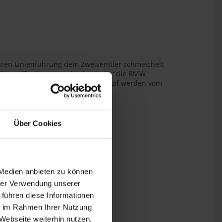
klaren Linienführung dem Zweiventiler schmeichelt
n Auspuffanlagen werden heute für die BMW
en Schellen an Sammler und Endtopf werden vom
ins Detail.
Über Cookies
 Medien anbieten zu können
hrer Verwendung unserer
 führen diese Informationen
ie im Rahmen Ihrer Nutzung
Webseite weiterhin nutzen.