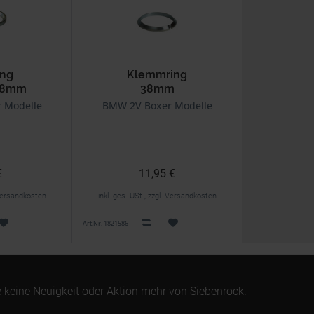
ing
Klemmring
 38mm
38mm
 Modelle
BMW 2V Boxer Modelle
€
11,95 €
. Versandkosten
inkl. ges. USt., zzgl. Versandkosten
Art.Nr. 1821586
 keine Neuigkeit oder Aktion mehr von Siebenrock.