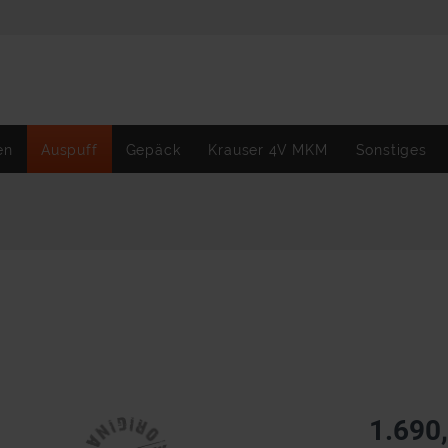
en
Auspuff
Gepäck
Krauser 4V MKM
Sonstiges
1.690