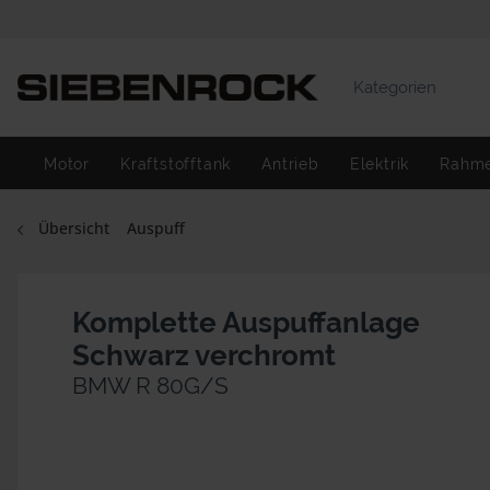
Kategorien
Motor
Kraftstofftank
Antrieb
Elektrik
Rahm
Übersicht
Auspuff
Komplette Auspuffanlage
Schwarz verchromt
BMW R 80G/S