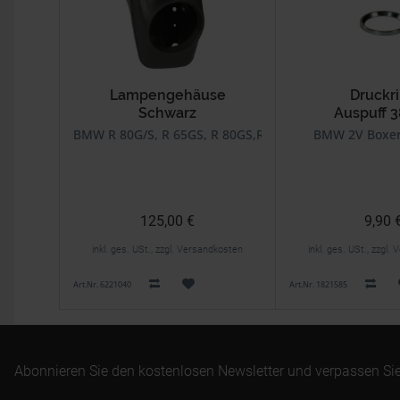
Lampengehäuse
Druckr
Schwarz
Auspuff
BMW R 80G/S, R 65GS, R 80GS,R 100GS, R 80GS Basic
BMW 2V Boxer
125,00 €
9,90 
inkl. ges. USt., zzgl. Versandkosten
inkl. ges. USt., zzgl
Art.Nr. 6221040
Art.Nr. 1821585
Abonnieren Sie den kostenlosen Newsletter und verpassen Sie