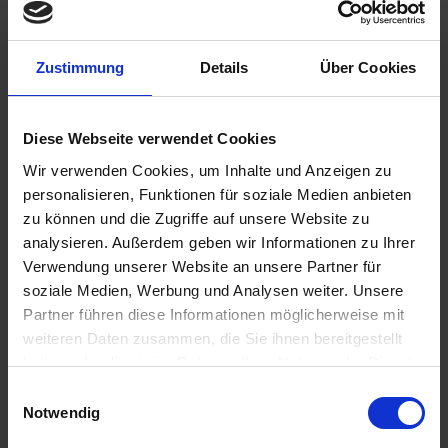
Zustimmung
Details
Über Cookies
Diese Webseite verwendet Cookies
259,00 €
Wir verwenden Cookies, um Inhalte und Anzeigen zu
inkl. ges. USt.,
zzgl. Versandkosten
personalisieren, Funktionen für soziale Medien anbieten
Sofort versandfertig, Lieferzeit ca. 2-4 Werktage innerhalb
zu können und die Zugriffe auf unsere Website zu
Deutschlands
analysieren. Außerdem geben wir Informationen zu Ihrer
Verwendung unserer Website an unsere Partner für
In den
Warenkorb
soziale Medien, Werbung und Analysen weiter. Unsere
Partner führen diese Informationen möglicherweise mit
Merken
Bewerten
weiteren Daten zusammen, die Sie ihnen bereitgestellt
haben oder die sie im Rahmen Ihrer Nutzung der Dienste
Artikel Nr.:
1811842
gesammelt haben. Sie geben Einwilligung zu unseren
Einwilligungsauswahl
Cookies, wenn Sie unsere Webseite weiterhin nutzen.
Notwendig
Beschreibung