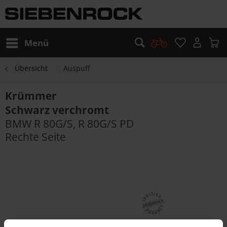
Menü
Übersicht
Auspuff
Krümmer
Schwarz verchromt
BMW R 80G/S, R 80G/S PD
Rechte Seite