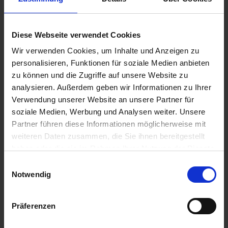
Art.Nr. 1821699
Diese Webseite verwendet Cookies
Wir verwenden Cookies, um Inhalte und Anzeigen zu
personalisieren, Funktionen für soziale Medien anbieten
zu können und die Zugriffe auf unsere Website zu
analysieren. Außerdem geben wir Informationen zu Ihrer
Verwendung unserer Website an unsere Partner für
soziale Medien, Werbung und Analysen weiter. Unsere
Partner führen diese Informationen möglicherweise mit
Dichtung Hoske Auspuff
40mm
weiteren Daten zusammen, die Sie ihnen bereitgestellt
BMW R 45, R 65
haben oder die sie im Rahmen Ihrer Nutzung der Dienste
35x39,5 x32
gesammelt haben. Sie geben Einwilligung zu unseren
Einwilligungsauswahl
Cookies, wenn Sie unsere Webseite weiterhin nutzen.
Notwendig
13,95 €
Präferenzen
inkl. ges. USt., zzgl. Versandkosten