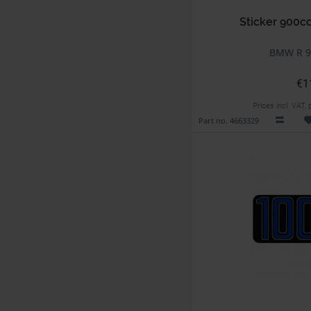
Sticker 900cc
BMW R 90
€1
Prices incl. VAT,
Part no. 4663329