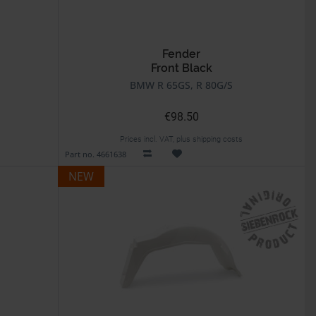
Fender
Front Black
BMW R 65GS, R 80G/S
€98.50
Prices incl. VAT, plus shipping costs
Part no. 4661638
NEW