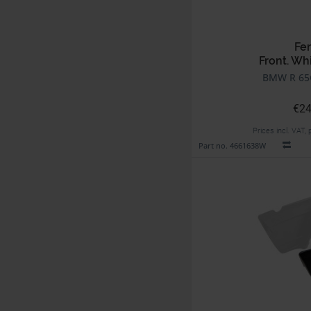
Fe
Front. Wh
BMW R 65G
€24
Prices incl. VAT,
Part no. 4661638W