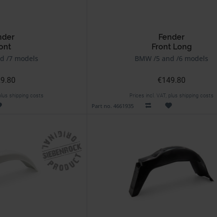
nder
Fender
ont
Front Long
d /7 models
BMW /5 and /6 models
9.80
€149.80
 plus shipping costs
Prices incl. VAT, plus shipping costs
Part no. 4661935