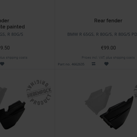
nder
Rear fender
ite painted
S, R 80G/S
BMW R 65GS, R 80G/S, R 80G/S PD
9.50
€99.00
 plus shipping costs
Prices incl. VAT, plus shipping costs
Part no. 4662635