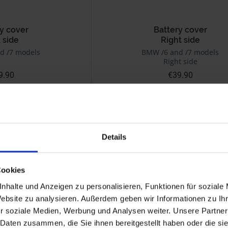
y cover
Battery cover
 side
Right side
d /7 models
BMW /6 and /7 models
Right side
9.90
€39.90
 plus shipping costs
Prices incl. VAT, plus shipping costs
Part no. 4663021
Details
Cookies
nhalte und Anzeigen zu personalisieren, Funktionen für soziale
Website zu analysieren. Außerdem geben wir Informationen zu I
r soziale Medien, Werbung und Analysen weiter. Unsere Partner
 Daten zusammen, die Sie ihnen bereitgestellt haben oder die s