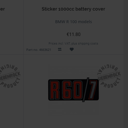
ver
Sticker 1000cc battery cover
BMW R 100 models
€11.80
Prices incl. VAT, plus shipping costs
Part no. 4663621