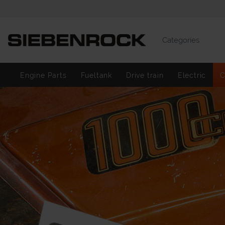
Categories
Engine Parts
Fueltank
Drive train
Electric
C