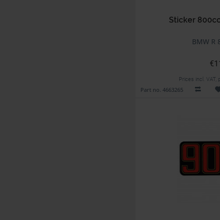
Sticker 800cc
BMW R 8
€1
Prices incl. VAT,
Part no. 4663265