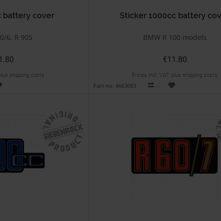
 battery cover
Sticker 1000cc battery co
/6, R 90S
BMW R 100 models
1.80
€11.80
 plus shipping costs
Prices incl. VAT, plus shipping costs
Part no. 4663083