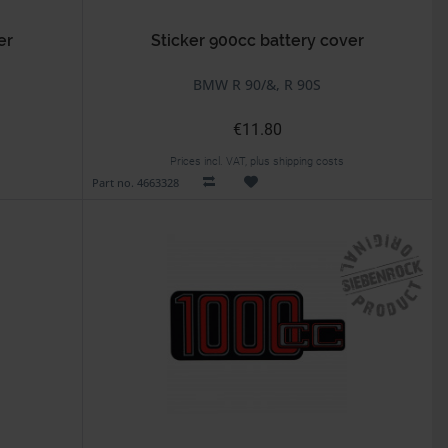
er
Sticker 900cc battery cover
BMW R 90/&, R 90S
€11.80
Prices incl. VAT, plus shipping costs
Part no. 4663328