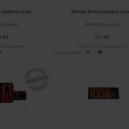
 battery cover
Sticker 800cc battery cov
0 models
BMW R 80 models
1.80
€11.80
 plus shipping costs
Prices incl. VAT, plus shipping costs
Part no. 4663266