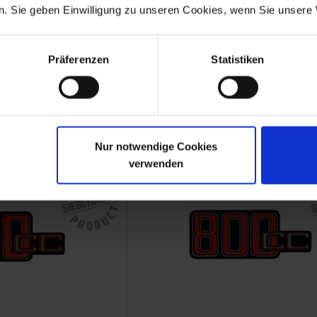
. Sie geben Einwilligung zu unseren Cookies, wenn Sie unsere 
 battery cover
Sticker 750cc battery cov
Präferenzen
Statistiken
R 60/6, R 60/7
BMW R 75/5, R 75/6, R 75/7
1.80
€11.80
 plus shipping costs
Prices incl. VAT, plus shipping costs
Part no. 4663327
Nur notwendige Cookies
verwenden