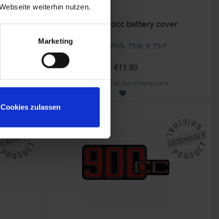
Webseite weiterhin nutzen.
er
Sticker 750cc battery cover
Marketing
BMW R 75/5, 75/6, R 75/7
€11.80
Prices incl. VAT, plus shipping costs
Part no. 4663082
Cookies zulassen