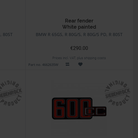
Rear fender
White painted
, 80ST
BMW R 65GS, R 80G/S, R 80G/S PD, R 80ST
€290.00
Prices incl. VAT, plus shipping costs
Part no. 4662635W