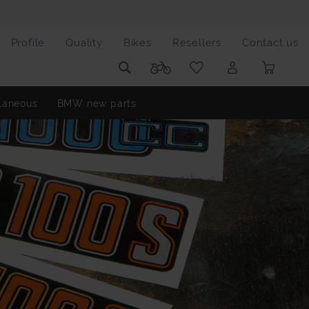
Profile
Quality
Bikes
Resellers
Contact us
laneous
BMW new parts