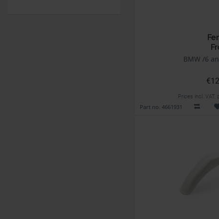
Fe
Fr
BMW /6 an
€12
Prices incl. VAT,
Part no. 4661931