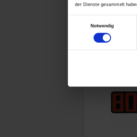
der Dienste gesammelt haben
Sticker 600cc
Einwilligungsauswahl
Notwendig
BMW R 60/5, 
€1
Prices incl. VAT,
Part no. 4663081