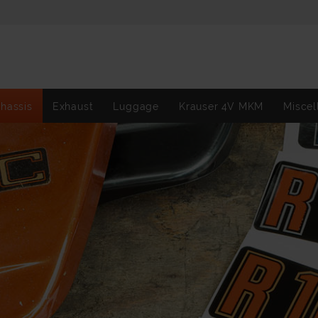
hassis
Exhaust
Luggage
Krauser 4V MKM
Miscel