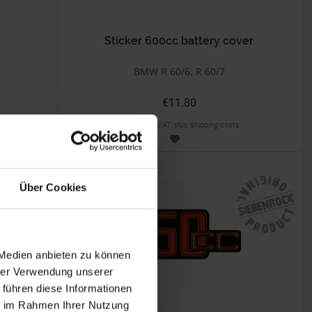
Sticker 600cc battery cover
BMW R 60/6, R 60/7
€11.80
Prices incl. VAT, plus shipping costs
Part no. 4663051
Über Cookies
 Medien anbieten zu können
hrer Verwendung unserer
 führen diese Informationen
ie im Rahmen Ihrer Nutzung