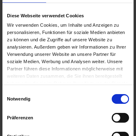
€7.90
Diese Webseite verwendet Cookies
Wir verwenden Cookies, um Inhalte und Anzeigen zu
Prices incl. VAT,
plus shipping costs
personalisieren, Funktionen für soziale Medien anbieten
Ready to ship today, Delivery time appr. 2-4 workdays within
zu können und die Zugriffe auf unsere Website zu
Germany
analysieren. Außerdem geben wir Informationen zu Ihrer
Add to
shopping cart
Verwendung unserer Website an unsere Partner für
soziale Medien, Werbung und Analysen weiter. Unsere
Remember
Comment
Partner führen diese Informationen möglicherweise mit
weiteren Daten zusammen, die Sie ihnen bereitgestellt
part no.:
7260849
haben oder die sie im Rahmen Ihrer Nutzung der Dienste
gesammelt haben. Sie geben Einwilligung zu unseren
Einwilligungsauswahl
Description
Cookies, wenn Sie unsere Webseite weiterhin nutzen.
Notwendig
Price per piece. Information on product safety
more
Präferenzen
Evaluations
0
Read, write and discuss reviews...
more