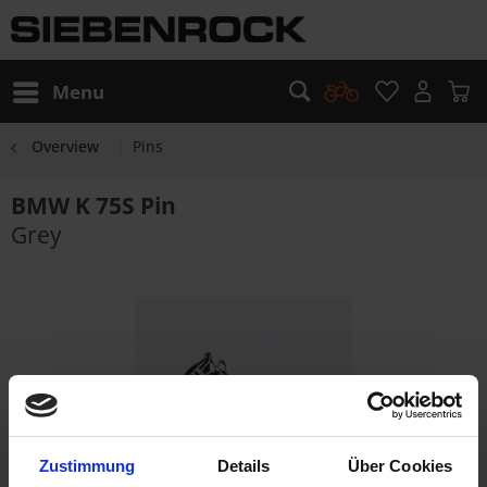
Menu
Overview
Pins
BMW K 75S Pin
Grey
Zustimmung
Details
Über Cookies