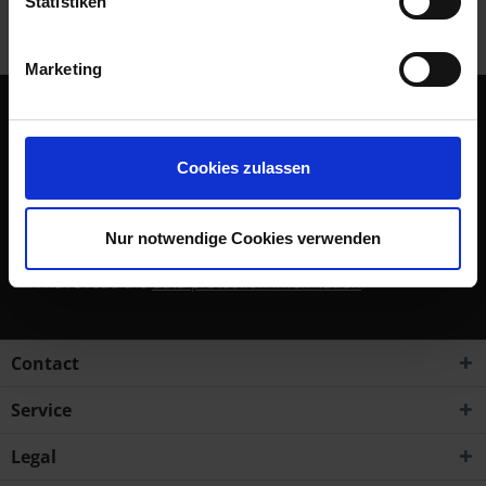
Statistiken
Customers also viewed
Marketing
Subscribe to the free newsletter and ensure that you will no
longer miss any offers or news of Siebenrock.
Cookies zulassen
Subscribe to newsletter
Nur notwendige Cookies verwenden
I have read the
data protection information
.
Contact
Service
Legal