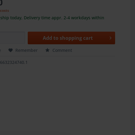
0
 costs
ship today, Delivery time appr. 2-4 workdays within
Add to
shopping cart
e
Remember
Comment
46632324740.1