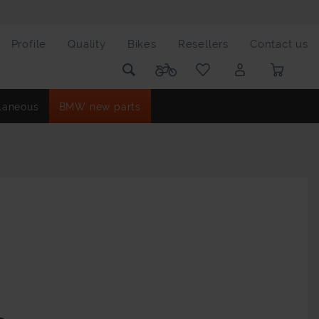
Profile
Quality
Bikes
Resellers
Contact us
laneous
BMW new parts