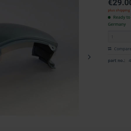
€29.0
plus shipping
Ready to 
Germany
Compar
part no.: