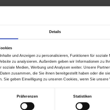
Details
Cookies
nhalte und Anzeigen zu personalisieren, Funktionen für soziale
Website zu analysieren. Außerdem geben wir Informationen zu I
r soziale Medien, Werbung und Analysen weiter. Unsere Partner
 Daten zusammen, die Sie ihnen bereitgestellt haben oder die s
. Sie geben Einwilligung zu unseren Cookies, wenn Sie unsere 
ding to §25a UStG. VAT is therefore not shown.
Präferenzen
Statistiken
e best of our knowledge.
 contact us. Our e-mail address is: info@siebenrock.com.