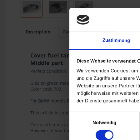
Description
Evaluations
0
Zustimmung
Cover fuel tank
Diese Webseite verwendet 
Middle part
Wir verwenden Cookies, um I
Perfect condition.
und die Zugriffe auf unsere 
Glazier-green metallic.
Website an unsere Partner fü
Color code 703.
möglicherweise mit weiteren
For BMW models R 850RT, R 1100RT, R 1150RT.
der Dienste gesammelt haben
This article is subject to differential taxation accor
Einwilligungsauswahl
Notwendig
Our used items are checked and photographed to th
However, if you have any reason to complain, please