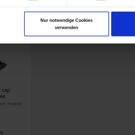
Nur notwendige Cookies
verwenden
r cap
le
xer models
00