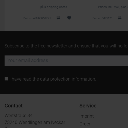
plus shipping costs
Prices incl. VAT, plus
Part no. 46632325975.1
Part no. 5125125
Subscribe to the free newsletter and ensure that you will no l
I have read the
data protection information
.
Contact
Service
Wertstraße 34
Imprint
73240 Wendlingen am Neckar
Order