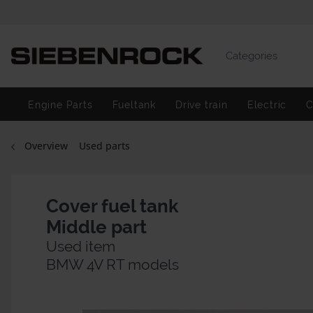
Categories
Engine Parts
Fueltank
Drive train
Electric
C
Overview
Used parts
Cover fuel tank
Middle part
Used item
BMW 4V RT models