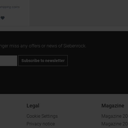
 shipping costs
onger miss any offers or news of Siebenrock.
Subscribe to newsletter
Legal
Magazine
Cookie Settings
Magazine 2
Privacy notice
Magazine 2