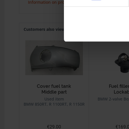
Information on product safety
Customers also viewed
Cover fuel tank
Fuel fille
Middle part
Lockab
Used item
BMW 2-valve Bo
BMW 850RT, R 1100RT, R 1150RT
€29.00
€169.