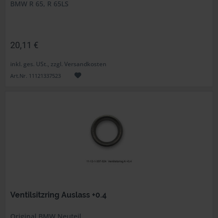
BMW R 65, R 65LS
20,11 €
inkl. ges. USt., zzgl. Versandkosten
Art.Nr. 11121337523
Ventilsitzring Auslass +0.4
Original BMW Neuteil