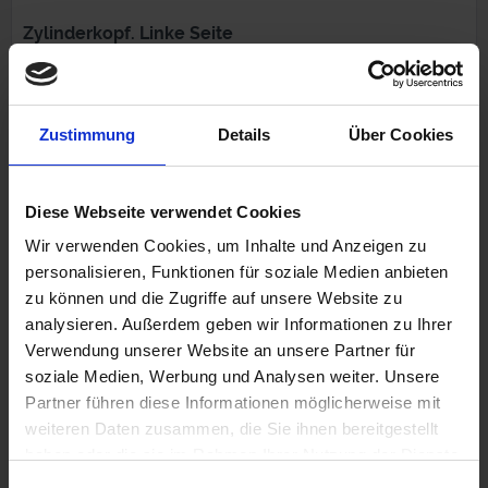
Zylinderkopf. Linke Seite
Original BMW Neuteil
BMW R 65 Modelle ab 9/80
Zustimmung
Details
Über Cookies
980,00 €
Diese Webseite verwendet Cookies
inkl. ges. USt., zzgl. Versandkosten
Wir verwenden Cookies, um Inhalte und Anzeigen zu
Art.Nr. 11121338183
personalisieren, Funktionen für soziale Medien anbieten
zu können und die Zugriffe auf unsere Website zu
analysieren. Außerdem geben wir Informationen zu Ihrer
Verwendung unserer Website an unsere Partner für
soziale Medien, Werbung und Analysen weiter. Unsere
Partner führen diese Informationen möglicherweise mit
weiteren Daten zusammen, die Sie ihnen bereitgestellt
haben oder die sie im Rahmen Ihrer Nutzung der Dienste
gesammelt haben. Sie geben Einwilligung zu unseren