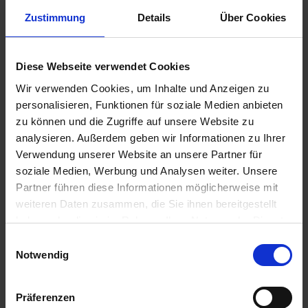
Zustimmung
Details
Über Cookies
Diese Webseite verwendet Cookies
59,00 €
Wir verwenden Cookies, um Inhalte und Anzeigen zu
personalisieren, Funktionen für soziale Medien anbieten
zzgl. Versandkosten
zu können und die Zugriffe auf unsere Website zu
Sofort versandfertig, Lieferzeit ca. 2-4 Werktage innerhalb
analysieren. Außerdem geben wir Informationen zu Ihrer
Deutschlands
Verwendung unserer Website an unsere Partner für
soziale Medien, Werbung und Analysen weiter. Unsere
In den
Warenkorb
Partner führen diese Informationen möglicherweise mit
Merken
Bewerten
weiteren Daten zusammen, die Sie ihnen bereitgestellt
haben oder die sie im Rahmen Ihrer Nutzung der Dienste
Artikel Nr.:
62212306440.1
gesammelt haben. Sie geben Einwilligung zu unseren
Einwilligungsauswahl
Cookies, wenn Sie unsere Webseite weiterhin nutzen.
Notwendig
Beschreibung
Sehr schöner Instrumententräger zur Integration der
Präferenzen
Zusatzinstrumente im Blickfeld. Hersteller...
mehr