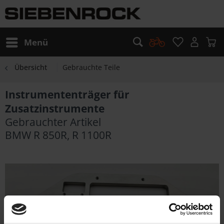
Menü
Übersicht
Gebrauchte Teile
Instrumententräger für
Zusatzinstrumente
Gebrauchter Artikel
BMW R 850R, R 1100R