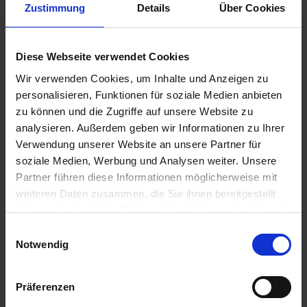
Zustimmung
Details
Über Cookies
Diese Webseite verwendet Cookies
59,00 €
Wir verwenden Cookies, um Inhalte und Anzeigen zu
zzgl. Versandkosten
personalisieren, Funktionen für soziale Medien anbieten
Sofort versandfertig, Lieferzeit ca. 2-4 Werktage innerhalb
zu können und die Zugriffe auf unsere Website zu
Deutschlands
analysieren. Außerdem geben wir Informationen zu Ihrer
Verwendung unserer Website an unsere Partner für
In den
Warenkorb
soziale Medien, Werbung und Analysen weiter. Unsere
Partner führen diese Informationen möglicherweise mit
Merken
Bewerten
weiteren Daten zusammen, die Sie ihnen bereitgestellt
haben oder die sie im Rahmen Ihrer Nutzung der Dienste
Artikel Nr.:
46637651249.1
gesammelt haben. Sie geben Einwilligung zu unseren
Einwilligungsauswahl
Cookies, wenn Sie unsere Webseite weiterhin nutzen.
Notwendig
Beschreibung
Sehr guter, neuwertiger Zustand. Farbe schwarz. Für BMW
R 850RT, R 1150RT. Dieser Artikel wir...
mehr
Präferenzen