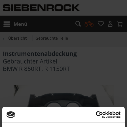
Menü
Übersicht
Gebrauchte Teile
Instrumentenabdeckung
Gebrauchter Artikel
BMW R 850RT, R 1150RT