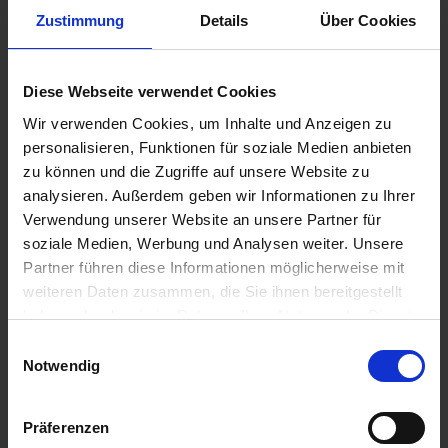
inkl. ges. USt., zzgl. Versandkosten
Zustimmung
Details
Über Cookies
Art.Nr. 1612869
Diese Webseite verwendet Cookies
Wir verwenden Cookies, um Inhalte und Anzeigen zu
personalisieren, Funktionen für soziale Medien anbieten
zu können und die Zugriffe auf unsere Website zu
analysieren. Außerdem geben wir Informationen zu Ihrer
Verwendung unserer Website an unsere Partner für
soziale Medien, Werbung und Analysen weiter. Unsere
Partner führen diese Informationen möglicherweise mit
T-Verteilerstück
Für Benzinschlauch 6mm
weiteren Daten zusammen, die Sie ihnen bereitgestellt
BMW 2V Boxer Modelle
haben oder die sie im Rahmen Ihrer Nutzung der Dienste
gesammelt haben. Sie geben Einwilligung zu unseren
Einwilligungsauswahl
Cookies, wenn Sie unsere Webseite weiterhin nutzen.
Notwendig
9,95 €
Präferenzen