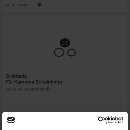
Art.Nr. 1612060
Dichtsatz
Für Karcoma Benzinhahn
BMW 2V Boxer Modelle
12,95 €