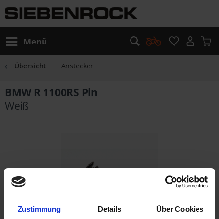
Menü
Übersicht
Anstecker
BMW R 1100RS Pin
Weiß
Zustimmung
Details
Über Cookies