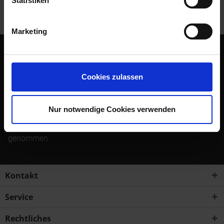
Statistiken
Kunden haben sich ebenfalls angesehen
Marketing
Abonnieren Sie den kostenlosen Newsletter und verpassen
Sie keine Neuigkeit oder Aktion mehr von Siebenrock.
Cookies zulassen
Newsletter abonnieren
Nur notwendige Cookies verwenden
Ich habe die
Datenschutzbestimmungen
zur Kenntnis
genommen.
Kontakt
Service
Rechtliches