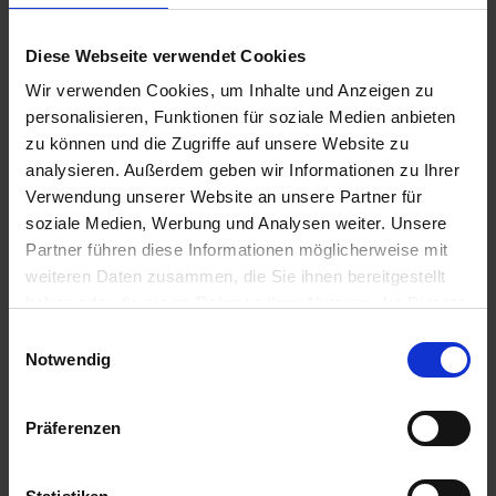
7,90 €
Diese Webseite verwendet Cookies
Wir verwenden Cookies, um Inhalte und Anzeigen zu
inkl. ges. USt.,
zzgl. Versandkosten
personalisieren, Funktionen für soziale Medien anbieten
Sofort versandfertig, Lieferzeit ca. 2-4 Werktage innerhalb
zu können und die Zugriffe auf unsere Website zu
Deutschlands
analysieren. Außerdem geben wir Informationen zu Ihrer
In den
Warenkorb
Verwendung unserer Website an unsere Partner für
soziale Medien, Werbung und Analysen weiter. Unsere
Merken
Bewerten
Partner führen diese Informationen möglicherweise mit
weiteren Daten zusammen, die Sie ihnen bereitgestellt
Artikel Nr.:
7260841
haben oder die sie im Rahmen Ihrer Nutzung der Dienste
gesammelt haben. Sie geben Einwilligung zu unseren
Einwilligungsauswahl
Beschreibung
Cookies, wenn Sie unsere Webseite weiterhin nutzen.
Notwendig
Preis pro Stück. Angaben zur Produktsicherheit
mehr
Präferenzen
Bewertungen
0
Bewertungen lesen, schreiben und diskutieren...
mehr