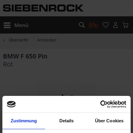
Menü
Übersicht
Anstecker
BMW F 650 Pin
Rot
Zustimmung
Details
Über Cookies