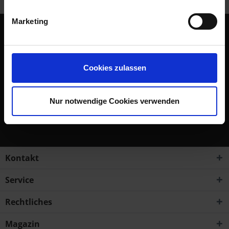
Marketing
Abonnieren Sie den kostenlosen Newsletter und verpassen
Sie keine Neuigkeit oder Aktion mehr von Siebenrock.
Cookies zulassen
Newsletter abonnieren
Nur notwendige Cookies verwenden
Ich habe die
Datenschutzbestimmungen
zur Kenntnis
genommen.
Kontakt
Service
Rechtliches
Magazin