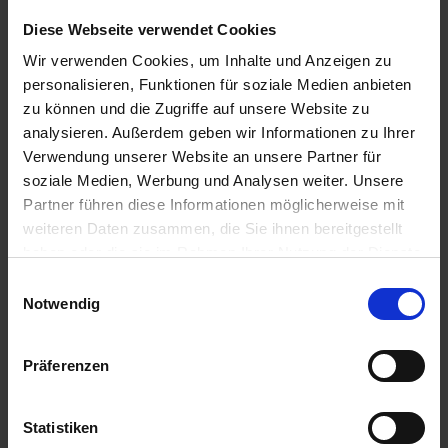
Diese Webseite verwendet Cookies
7,90 €
Wir verwenden Cookies, um Inhalte und Anzeigen zu
personalisieren, Funktionen für soziale Medien anbieten
inkl. ges. USt.,
zzgl. Versandkosten
zu können und die Zugriffe auf unsere Website zu
Sofort versandfertig, Lieferzeit ca. 2-4 Werktage innerhalb
analysieren. Außerdem geben wir Informationen zu Ihrer
Deutschlands
Verwendung unserer Website an unsere Partner für
In den
Warenkorb
soziale Medien, Werbung und Analysen weiter. Unsere
Partner führen diese Informationen möglicherweise mit
Merken
Bewerten
weiteren Daten zusammen, die Sie ihnen bereitgestellt
haben oder die sie im Rahmen Ihrer Nutzung der Dienste
Artikel Nr.:
7260861
gesammelt haben. Sie geben Einwilligung zu unseren
Einwilligungsauswahl
Cookies, wenn Sie unsere Webseite weiterhin nutzen.
Notwendig
Beschreibung
Preis pro Stück. Angaben zur Produktsicherheit
mehr
Präferenzen
Bewertungen
0
Bewertungen lesen, schreiben und diskutieren...
mehr
Statistiken