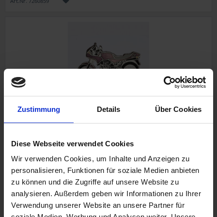
Art.Nr. 7260859
Zustimmung
Details
Über Cookies
BMW K 75S Pin
Grau
Diese Webseite verwendet Cookies
Wir verwenden Cookies, um Inhalte und Anzeigen zu
personalisieren, Funktionen für soziale Medien anbieten
zu können und die Zugriffe auf unsere Website zu
7,90 €
analysieren. Außerdem geben wir Informationen zu Ihrer
Verwendung unserer Website an unsere Partner für
inkl. ges. USt., zzgl. Versandkosten
soziale Medien, Werbung und Analysen weiter. Unsere